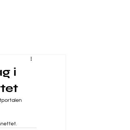
g i
tet
tportalen 
nettet. 