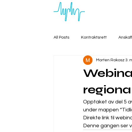
All Posts
Kontraktsrett
Anskaf
Morten Rokosz
3. 
Webinar
regiona
Opptaket av del 5 a
under mappen “Tidli
Direkte link til webin
Denne gangen ser vi