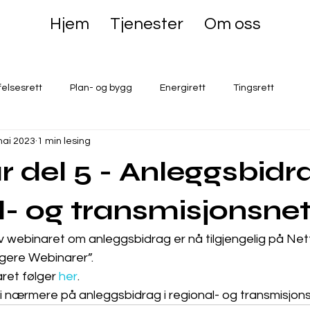
Hjem
Tjenester
Om oss
felsesrett
Plan- og bygg
Energirett
Tingsrett
mai 2023
1 min lesing
 del 5 - Anleggsbidra
l- og transmisjonsnet
v webinaret om anleggsbidrag er nå tilgjengelig på Net
gere Webinarer”. 
aret følger 
her
.
 nærmere på anleggsbidrag i regional- og transmisjons