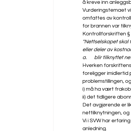
å kreve inn anleggsb
Vurderingstemaet vi
omfattes av kontrollf
for brannen var tilkn
Kontrollforskriften §
"Nettselskapet skal 
eller deler av kostn
a.	blir tilknyttet n
Hverken forskriftens
foreligger imidlert
problemstillingen, o
i) må ha vært frakob
ii) det tidligere ab
Det avgjørende er li
nettilknytningen, og
Vi i SVW har erfaring
anledning. 