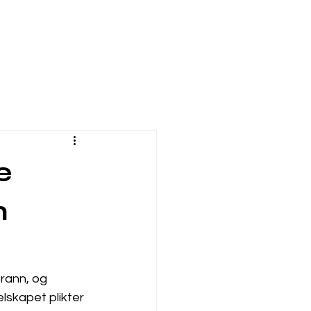
e
m
rann, og 
lskapet plikter 