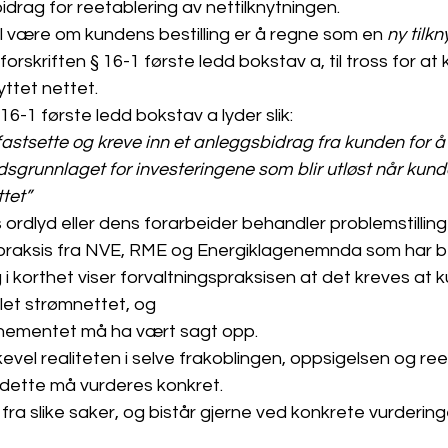
idrag for reetablering av nettilknytningen. 
l være om kundens bestilling er å regne som en 
ny tilkn
orskriften § 16-1 første ledd bokstav a, til tross for at
yttet nettet.  
 16-1 første ledd bokstav a lyder slik: 
fastsette og kreve inn et anleggsbidrag fra kunden for å 
adsgrunnlaget for investeringene som blir utløst når kund
ettet”
 ordlyd eller dens forarbeider behandler problemstilling
id praksis fra NVE, RME og Energiklagenemnda som har 
g i korthet viser forvaltningspraksisen at det kreves at 
let strømnettet, og 
onnementet må ha vært sagt opp. 
kevel realiteten i selve frakoblingen, oppsigelsen og re
 dette må vurderes konkret.
 fra slike saker, og bistår gjerne ved konkrete vurdering