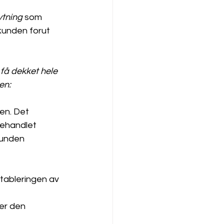
ytning
 som 
 kunden forut 
få dekket hele 
en:
en. Det 
behandlet 
kunden 
etableringen av 
er den 