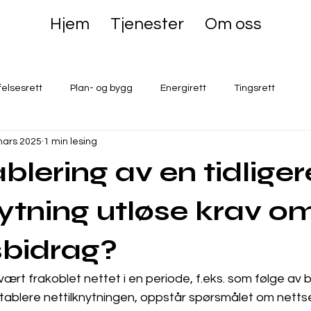
Hjem
Tjenester
Om oss
felsesrett
Plan- og bygg
Energirett
Tingsrett
mars 2025
1 min lesing
ablering av en tidliger
nytning utløse krav o
sbidrag?
ært frakoblet nettet i en periode, f.eks. som følge av b
tablere nettilknytningen, oppstår spørsmålet om nettse