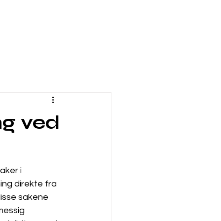
ng ved
aker i 
ng direkte fra 
disse sakene 
messig 