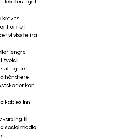
adelidtes eget 
n kreves 
lant annet 
t vi visste fra 
ller lengre 
t typisk 
r ut og det 
 å håndtere 
rostskader kan 
og kobles inn 
e
 varsling til 
 sosial media. 
at 