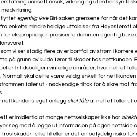
rstatning uansett årsak, virkning og uten hensyn til sk
 medvirkning.
flyttet 
egentlig ikke 
Biri-saken grensene for når det ka
 fra enkelte mindre heldige uttalelser fra Høyesterett b
en for ekspropriasjon presiserte dommen egentlig bare de
llansvaret.
om vi ser stadig flere av er bortfall av strøm i kortere e
tte på grunn av kulde fører til skader hos nettkunden. E
er fritidsboliger i vinterlige områder, hvor nettet falle
. Normalt skal dette være veldig enkelt for nettkunden
 strømmen faller ut - nødvendige tiltak for å sikre mot f
. 
 - nettkundens eget anlegg 
skal tåle 
at nettet faller ut 
sett er imidlertid at mange nettselskaper ikke har 
direkt
er seg med å legge ut informasjon på egen nettside og
ostskader i slike tilfeller er det en betydelig risiko for 