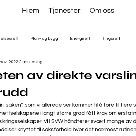
Hjem
Tjenester
Om oss
felsesrett
Plan- og bygg
Energirett
Tingsrett
 nov. 2022
2 min lesing
eten av direkte varsli
rudd
i-saken”, som vi allerede ser kommer til å føre til flere s
nettselskapene i langt større grad fått krav om erstatni
sikringsselskaper. Vi i SVW håndterer svært mange av 
ndelser knyttet til saksforhold hvor det nærmest rutine