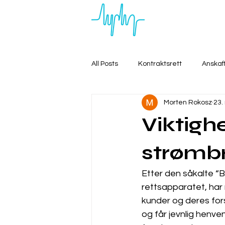
All Posts
Kontraktsrett
Anskaf
Morten Rokosz
23.
Viktigh
strømb
Etter den såkalte “Bir
rettsapparatet, har 
kunder og deres for
og får jevnlig henve