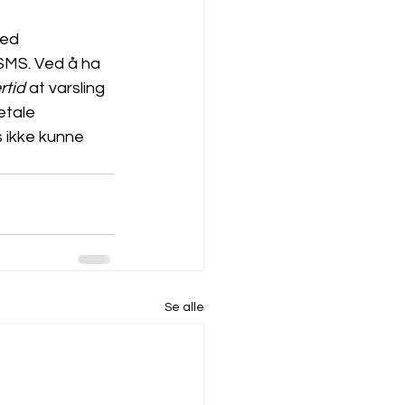
ed 
 SMS. Ved å ha 
rtid
 at varsling 
etale 
s ikke kunne 
Se alle