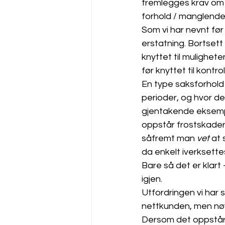
fremlegges krav om e
forhold / manglende
Som vi har nevnt før 
erstatning. Bortsett
knyttet til mulighet
før knyttet til kontro
En type saksforhold s
perioder, og hvor de
gjentakende eksempel 
oppstår frostskader
såfremt man 
vet
 at
da enkelt iverksettes
Bare så det er klart
igjen. 
Utfordringen vi har 
nettkunden, men nøy
Dersom det oppstår fr