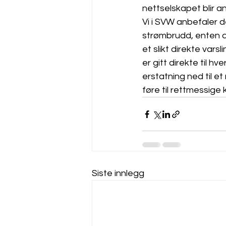
nettselskapet blir an
Vi i SVW anbefaler d
strømbrudd, enten de
et slikt direkte vars
er gitt direkte til h
erstatning ned til et
føre til rettmessige
Siste innlegg