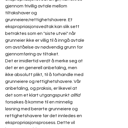
gjennom frivillig avtale mellom 
tiltakshaver og 
grunneiere/rettighetshavere. Et 
ekspropriasjonsvedtak kan slik sett 
betraktes som en "siste utvei" når 
grunneier ikke er villig til å inngå avtale 
om avståelse av nødvendig grunn for 
gjennomføring av tiltaket.
Det er imidlertid verdt å merke seg at 
det er en generell anbefaling, men 
ikke absolutt plikt, til å forhandle med 
grunneiere og rettighetshavere.
 Vår 
anbefaling, og praksis, er likevel at 
det som et klart utgangspunkt 
alltid
forsøkes å komme til en minnelig 
løsning med berørte grunneiere og 
rettighetshavere før det innledes en 
ekspropriasjonsprosess. Dette vil 