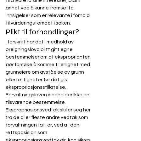
til å ivareta sine interesser, blant 
annet ved å kunne fremsette 
innsigelser som er relevante i forhold 
til vurderingstemaet i saken.
Plikt til forhandlinger? 
I forskrift
 har det i medhold av 
oreigningslova blitt gitt egne 
bestemmelser om at eksproprianten 
bør
 forsøke å komme til enighet med 
grunneiere om avståelse av grunn 
eller rettigheter før det gis 
ekspropriasjonsstillatelse. 
Forvaltningsloven inneholder ikke en 
tilsvarende bestemmelse.  
Ekspropriasjonsvedtak skiller seg her 
fra de aller fleste andre vedtak som 
forvaltningen fatter, ved at den 
rettsposisjon som 
ekspropriasjonsvedtak gir, kan sikres 