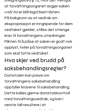
oreigningslova § 12, hvor det fremgår 
at forvaltningsorganet avgjør saken 
«
når ho er klårlagd best råd er
». 
På bakgrunn av at vedtak om 
ekspropriasjon er inngripende for dem 
vedtaket gjelder, stilles det strenge 
krav til forvaltningens utredninger. 
Plikten til å påse at saken er godt nok 
opplyst, hviler på forvaltningsorganet 
som skal fatte vedtaket.
Hva skjer ved brudd på 
saksbehandlingsregler?
Domstolen kan prøve om 
forvaltningens saksbehandling 
oppfyller kravene til saksbehandling. 
Dette kalles gjerne domstolskontroll 
med forvaltningsvedtak, og kan i 
verste fall resultere i at 