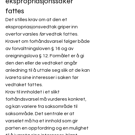
ekspropriasjonssaker 
fattes
Det stilles krav om at den et 
ekspropriasjonsvedtak griper inn 
overfor varsles 
før
 vedtak fattes. 
Kravet om forhåndsvarsel følger både 
av forvaltningsloven § 16 og av 
oreigningslova § 12. Formålet er å gi 
den den eller de vedtaket angår 
anledning til å uttale seg slik at de kan 
ivareta sine interesser i saken før 
vedtaket fattes.
Krav til innholdet i et slikt 
forhåndsvarsel må vurderes konkret, 
og kan variere fra saksområde til 
saksområde. Det sentrale er at 
varselet må ha et innhold som gir 
parten en oppfordring og en mulighet 