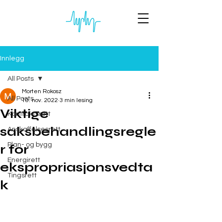
Innlegg
All Posts
Morten Rokosz
All Posts
10. nov. 2022
3 min lesing
Viktige
Kontraktsrett
saksbehandlingsregle
Anskaffelsesrett
Plan- og bygg
r for
Energirett
ekspropriasjonsvedta
Tingsrett
k