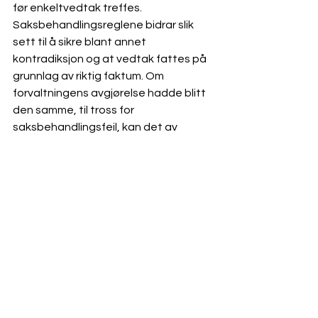
før enkeltvedtak treffes. 
Saksbehandlingsreglene bidrar slik 
sett til å sikre blant annet 
kontradiksjon og at vedtak fattes på 
grunnlag av riktig faktum. Om 
forvaltningens avgjørelse hadde blitt 
den samme, til tross for 
saksbehandlingsfeil, kan det av 
prosessøkonomiske hensyn være 
grunn til å se bort fra feilen ved 
vurderingen av vedtakets gyldighet. 
For saksbehandlingsfeil inneholder 
forvaltningsloven § 41 en såkalt 
"gyldighetsregel" som nettopp er 
tuftet på et slikt synspunkt. 
Bestemmelsen stadfester at et 
vedtak som lider av 
saksbehandlingsfeil likevel er gyldig 
når det er grunn til å regne med at 