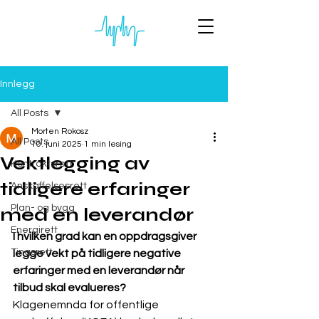
Innlegg
All Posts
Morten Rokosz
All Posts
10. juni 2025
1 min lesing
Vektlegging av
Kontraktsrett
tidligere erfaringer
Anskaffelsesrett
Plan- og bygg
med en leverandør
Energirett
I hvilken grad kan en oppdragsgiver 
Tingsrett
legge vekt på tidligere negative 
erfaringer med en leverandør når 
tilbud skal evalueres?
Klagenemnda for offentlige 