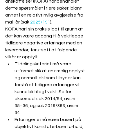
anskaffelser (KOFA) har behandlet 
dette spørsmålet i flere saker, blant 
annet i en relativt nylig avgjørelse fra 
mai i år (sak 
2025/191
). 
KOFA har i sin praksis lagt til grunn at 
det kan være adgang til å vektlegge 
tidligere negative erfaringer med en 
leverandør, forutsatt at følgende 
vilkår er oppfylt:
Tildelingskriteriet må være 
utformet slik at en rimelig opplyst 
og normalt aktsom tilbyder kan 
forstå at tidligere erfaringer vil 
kunne bli tillagt vekt. Se for 
eksempel sak 2014/54, avsnitt 
35–36, og sak 2019/363, avsnitt 
34.
Erfaringene må være basert på 
objektivt konstaterbare forhold, 