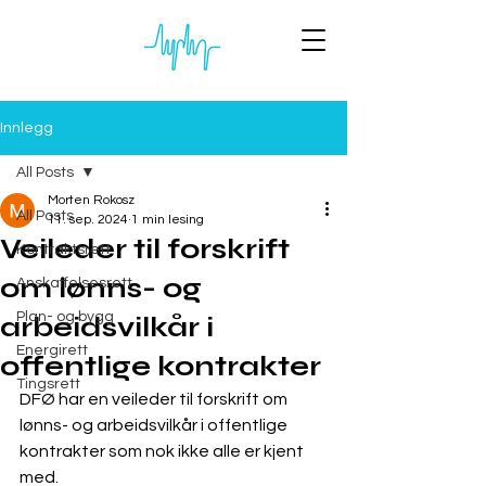
Innlegg
All Posts
Morten Rokosz
All Posts
11. sep. 2024
1 min lesing
Veileder til forskrift
Kontraktsrett
om lønns- og
Anskaffelsesrett
Plan- og bygg
arbeidsvilkår i
Energirett
offentlige kontrakter
Tingsrett
DFØ har en veileder til forskrift om 
lønns- og arbeidsvilkår i offentlige 
kontrakter som nok ikke alle er kjent 
med.