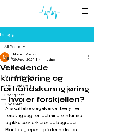
Innlegg
All Posts
Morten Rokosz
All Posts
29. nov. 2024
1 min lesing
Veiledende
Kontraktsrett
kunngjøring og
Anskaffelsesrett
Plan- og bygg
forhåndskunngjøring
Energirett
— hva er forskjellen?
Tingsrett
Anskaffelsesregelverket benytter 
forsiktig sagt en del mindre intuitive 
og ikke selvforklarende begreper. 
Blant begrepene på denne listen 