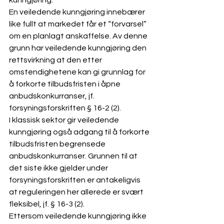
kunngjøring.
En veiledende kunngjøring innebærer 
like fullt at markedet får et “forvarsel” 
om en planlagt anskaffelse. Av denne 
grunn har veiledende kunngjøring den 
rettsvirkning at den etter 
omstendighetene kan gi grunnlag for 
å forkorte tilbudsfristen i åpne 
anbudskonkurranser, jf. 
forsyningsforskriften § 16-2 (2). 
I klassisk sektor gir veiledende 
kunngjøring også adgang til å forkorte 
tilbudsfristen begrensede 
anbudskonkurranser. Grunnen til at 
det siste ikke gjelder under 
forsyningsforskriften er antakeligvis 
at reguleringen her allerede er svært 
fleksibel, jf. § 16-3 (2).
Ettersom veiledende kunngjøring ikke 