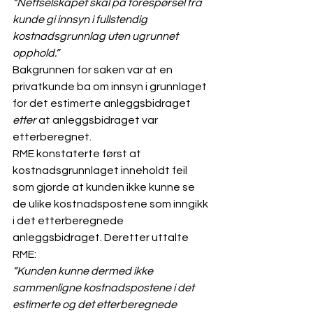
“Nettselskapet skal på forespørsel fra 
kunde gi innsyn i fullstendig 
kostnadsgrunnlag uten ugrunnet 
opphold.”
Bakgrunnen for saken var at en 
privatkunde ba om innsyn i grunnlaget 
for det estimerte anleggsbidraget 
etter
 at anleggsbidraget var 
etterberegnet.
RME konstaterte først at 
kostnadsgrunnlaget inneholdt feil 
som gjorde at kunden ikke kunne se 
de ulike kostnadspostene som inngikk 
i det etterberegnede 
anleggsbidraget. Deretter uttalte 
RME:
“Kunden kunne dermed ikke 
sammenligne kostnadspostene i det 
estimerte og det etterberegnede 