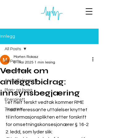
Innlegg
All Posts
Morten Rokosz
All Posts
6. mai 2025
1 min lesing
Vedtak om
Kontraktsrett
anleggsbidrag:
Anskaffelsesrett
Plan- og bygg
innsynsbegjæring
Energirett
I et helt ferskt vedtak kommer RME 
Tingsrett
med interessante uttalelser knyttet 
til informasjonsplikten etter forskrift 
for omsetningskonsesjonærer § 16-2 
2. ledd, som lyder slik: