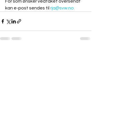
For som ønsker vedtaket oversendt 
kan e-post sendes til 
rja@svw.no
.
Se alle
Siste innlegg