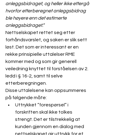
anleggsbidraget, og heller ikke ettergå 
hvorfor etterberegnet anleggsbidrag 
ble høyere enn det estimerte 
anleggsbidraget.”
Nettselskapet rettet seg etter 
forhåndsvarslet, og saken er slik sett 
løst. Det som er interessant er en 
rekke prinsipielle uttalelser RME 
kommer med og som gir generell 
veiledning knyttet til forståelsen av 2. 
ledd i § 16-2, samt til selve 
etterberegningen.
Disse uttalelsene kan oppsummeres 
på følgende måte:
Uttrykket “forespørsel” i 
forskriften skal ikke tolkes 
strengt. Det er tilstrekkelig at 
kunden gjennom en dialog med 
nettselskapet gir uttrykk for et 