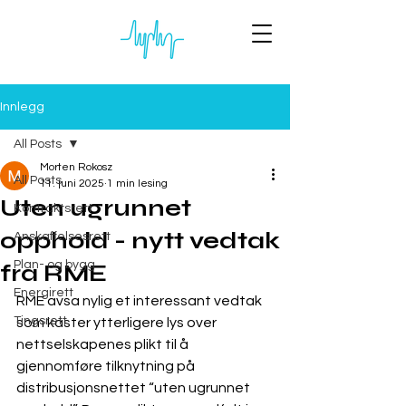
Innlegg
All Posts
Morten Rokosz
All Posts
11. juni 2025
1 min lesing
Uten ugrunnet
Kontraktsrett
opphold - nytt vedtak
Anskaffelsesrett
Plan- og bygg
fra RME
Energirett
RME avsa nylig et interessant vedtak 
Tingsrett
som kaster ytterligere lys over 
nettselskapenes plikt til å 
gjennomføre tilknytning på 
distribusjonsnettet “uten ugrunnet 