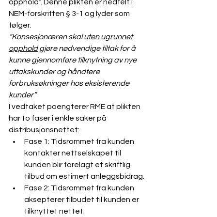
opphold”. Denne plikten er nedfelt i 
NEM-forskriften § 3-1 og lyder som 
følger:
“Konsesjonæren skal 
uten ugrunnet 
opphold
 gjøre nødvendige tiltak for å 
kunne gjennomføre tilknytning av nye 
uttakskunder og håndtere 
forbruksøkninger hos eksisterende 
kunder”
I vedtaket poengterer RME at plikten 
har to faser i enkle saker på 
distribusjonsnettet:
Fase 1: Tidsrommet fra kunden 
kontakter nettselskapet til 
kunden blir forelagt et skriftlig 
tilbud om estimert anleggsbidrag.
Fase 2: Tidsrommet fra kunden 
aksepterer tilbudet til kunden er 
tilknyttet nettet.