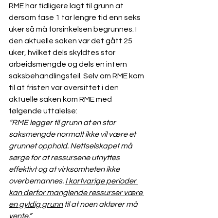
RME har tidligere lagt til grunn at 
dersom fase 1 tar lengre tid enn seks 
uker så må forsinkelsen begrunnes. I 
den aktuelle saken var det gått 25 
uker, hvilket dels skyldtes stor 
arbeidsmengde og dels en intern 
saksbehandlingsfeil. Selv om RME kom 
til at fristen var oversittet i den 
aktuelle saken kom RME med 
følgende uttalelse:
“RME legger til grunn at en stor 
saksmengde normalt ikke vil være et 
grunnet opphold. Nettselskapet må 
sørge for at ressursene utnyttes 
effektivt og at virksomheten ikke 
overbemannes. 
I kortvarige perioder 
kan derfor manglende ressurser være 
en gyldig grunn
 til at noen aktører må 
vente.”