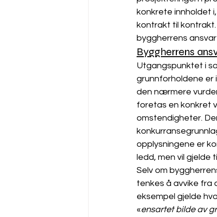
konkrete innholdet i,
kontrakt til kontrakt
byggherrens ansvar 
Byggherrens ansv
Utgangspunktet i sa
grunnforholdene er 
den nærmere vurderi
foretas en konkret 
omstendigheter. Der
konkurransegrunnlaget
opplysningene er kor
ledd, men vil gjelde 
Selv om byggherrens 
tenkes å avvike fra 
eksempel gjelde hvor
«
ensartet bilde av 