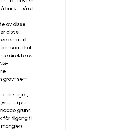
en til å levere 
g å huske på at 
te av disse 
r disse. 
rren normalt 
nser som skal 
lge direkte av 
 NS-
ne. 
 grovt sett 
dsunderlaget, 
videre) på. 
n hadde grunn 
år tilgang til 
 mangler) 