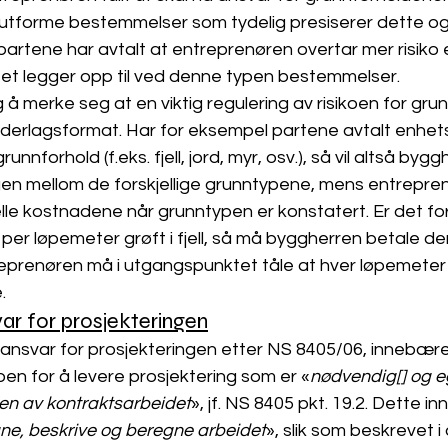
 å utforme bestemmelser som tydelig presiserer dette og
t partene har avtalt at entreprenøren overtar mer risiko
et legger opp til ved denne typen bestemmelser. 
ig å merke seg at en viktig regulering av risikoen for gr
vederlagsformat. Har for eksempel partene avtalt enhet
nnforhold (f.eks. fjell, jord, myr, osv.), så vil altså byg
ngen mellom de forskjellige grunntypene, mens entrepren
elle kostnadene når grunntypen er konstatert. Er det f
 per løpemeter grøft i fjell, så må byggherren betale de
ntreprenøren må i utgangspunktet tåle at hver løpemeter 
. 
ar for prosjekteringen
ansvar for prosjekteringen etter NS 8405/06, innebære
oen for å levere prosjektering som er «
nødvendig[] og e
sen av kontraktsarbeidet
», jf. NS 8405 pkt. 19.2. Dette i
ne, beskrive og beregne arbeidet
», slik som beskrevet