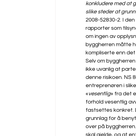
konkludere med at g
slike steder at gru
2008-52830-2. I den
rapporter som tilsyn
om ingen av opplysni
byggherren måtte ha
kompliserte enn det 
Selv om byggherren i
ikke uvanlig at part
denne risikoen. NS 
entreprenøren i slike
«
vesentlig
» fra det 
forhold vesentlig av
fastsettes konkret.
grunnlag for å benyt
over på byggherren. 
skal gjelde, og at e