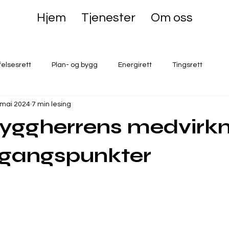
Hjem
Tjenester
Om oss
felsesrett
Plan- og bygg
Energirett
Tingsrett
 mai 2024
7 min lesing
 byggherrens medvirkn
tgangspunkter