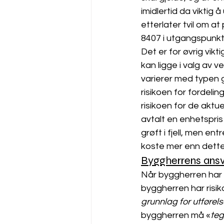
imidlertid da viktig
etterlater tvil om a
8407 i utgangspunkt
Det er for øvrig vikt
kan ligge i valg av 
varierer med typen gru
risikoen for fordeli
risikoen for de aktu
avtalt en enhetspris
grøft i fjell, men e
koste mer enn dette
Byggherrens ansv
Når byggherren har 
byggherren har risik
grunnlag for utførel
byggherren må «
teg