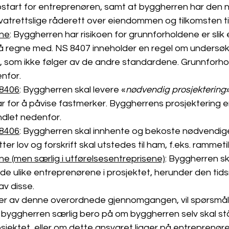
pstart for entreprenøren, samt at byggherren har den 
ivatrettslige råderett over eiendommen og tilkomsten ti
ene
: Byggherren har risikoen for grunnforholdene er slik
 å regne med. NS 8407 inneholder en regel om undersøke
t, som ikke følger av de andre standardene. Grunnforho
nfor.
 8406
: Byggherren skal levere «
nødvendig prosjektering
ar for å påvise fastmerker. Byggherrens prosjektering e
let nedenfor.
 8406
: Byggherren skal innhente og bekoste nødvendige
tter lov og forskrift skal utstedes til ham, f.eks. rammetil
ne (men særlig i utførelsesentreprisene)
: Byggherren sk
 de ulike entreprenørene i prosjektet, herunder den tid
v disse. 
 av denne overordnede gjennomgangen, vil spørsmåle
å byggherren særlig bero på om byggherren selv skal stå
osjektet, eller om dette ansvaret ligger på entreprenøre