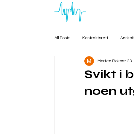
All Posts
Kontraktsrett
Anskaf
Morten Rokosz
23.
Svikt i
noen u