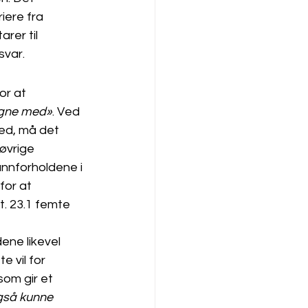
iere fra 
rer til 
var. 
r at 
egne med»
. Ved 
ed, må det 
øvrige 
nnforholdene i 
for at 
t. 23.1 femte 
ene likevel 
 vil for 
om gir et 
gså kunne 