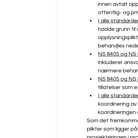
innen avtalt op
offentlig- og pr
I alle standard
hadde grunn til
opplysningsplik
behandles nede
NS 8405 og NS
inkluderer ansv
nærmere behand
NS 8405 og NS
tillatelser som e
I alle standarde
koordinering av
koordineringen a
Som det fremkommer
plikter som ligger p
prosjekteringen i pr