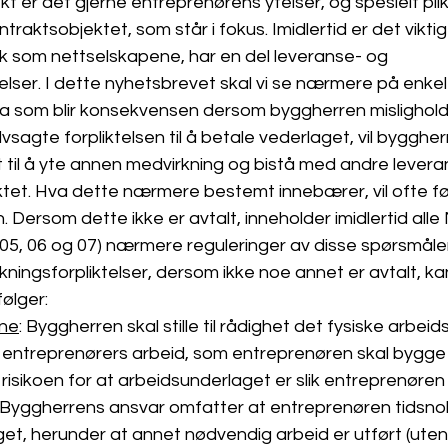
kt er det gjerne entreprenørens ytelser, og spesielt plikt
raktsobjektet, som står i fokus. Imidlertid er det vikti
ik som nettselskapene, har en del leveranse- og 
elser. I dette nyhetsbrevet skal vi se nærmere på enkel
va som blir konsekvensen dersom byggherren misligholde
vsagte forpliktelsen til å betale vederlaget, vil bygghe
 til å yte annen medvirkning og bistå med andre levera
ektet. Hva dette nærmere bestemt innebærer, vil ofte fø
. Dersom dette ikke er avtalt, inneholder imidlertid alle
5, 06 og 07) nærmere reguleringer av disse spørsmåle
ingsforpliktelser, dersom ikke noe annet er avtalt, kan
lger: 
ene
: Byggherren skal stille til rådighet det fysiske arbei
entreprenørers arbeid, som entreprenøren skal bygge (
risikoen for at arbeidsunderlaget er slik entreprenøre
 Byggherrens ansvar omfatter at entreprenøren tidsnok f
et, herunder at annet nødvendig arbeid er utført (uten