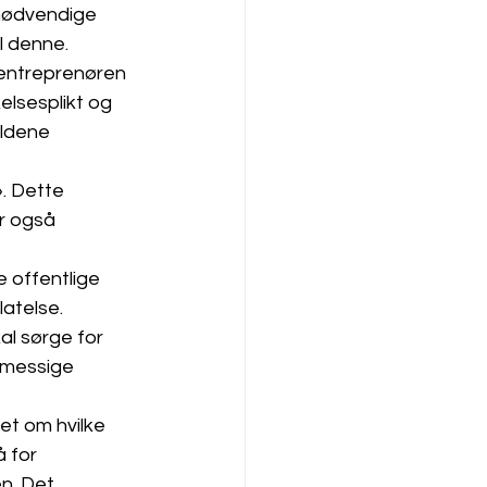
nødvendige 
l denne. 
 entreprenøren 
lsesplikt og 
ldene 
». Dette 
r også 
 offentlige 
latelse. 
al sørge for 
smessige 
t om hvilke 
 for 
n. Det 