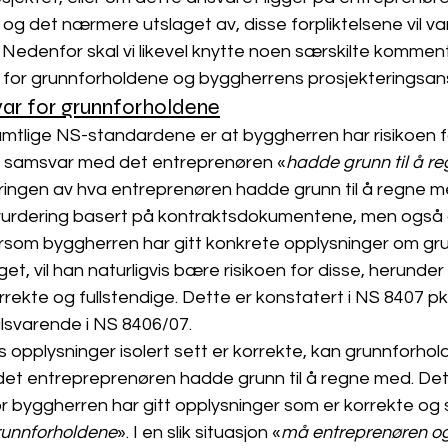
 og det nærmere utslaget av, disse forpliktelsene vil var
. Nedenfor skal vi likevel knytte noen særskilte kommenta
for grunnforholdene og byggherrens prosjekteringsans
ar for grunnforholdene
mtlige NS-standardene er at byggherren har risikoen fo
i samsvar med det entreprenøren «
hadde grunn til å r
ngen av hva entreprenøren hadde grunn til å regne m
vurdering basert på kontraktsdokumentene, men også 
som byggherren har gitt konkrete opplysninger om gru
, vil han naturligvis bære risikoen for disse, herunder 
rekte og fullstendige. Dette er konstatert i NS 8407 pk
tilsvarende i NS 8406/07.
opplysninger isolert sett er korrekte, kan grunnforhold
det entrepreprenøren hadde grunn til å regne med. Dette
 byggherren har gitt opplysninger som er korrekte og s
grunnforholdene
». I en slik situasjon «
må entreprenøren o