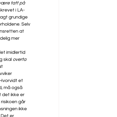
ære tatt på 
skrevet i LA-
agt grundige 
rholdene. Selv 
nsretten at 
delig mer 
t imidlertid 
g skal 
overta
t 
vviker 
Hvorvidt et 
d, må også 
det ikke er 
risikoen går 
nsningen ikke 
 Det er 