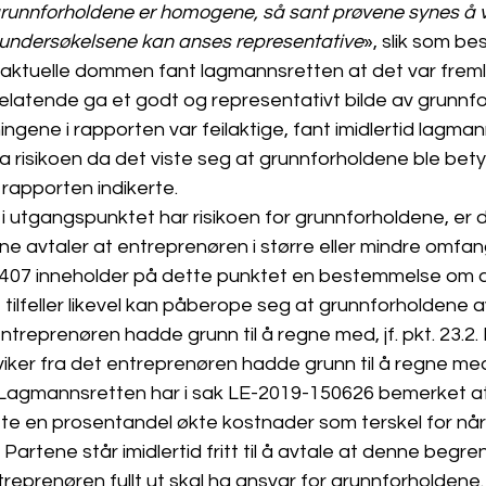
runnforholdene er homogene, så sant prøvene synes å v
nnundersøkelsene kan anses representative
», slik som be
 aktuelle dommen fant lagmannsretten at det var freml
elatende ga et godt og representativt bilde av grunnfo
ngene i rapporten var feilaktige, fant imidlertid lagman
 risikoen da det viste seg at grunnforholdene ble bety
rapporten indikerte. 
 utgangspunktet har risikoen for grunnforholdene, er de
ene avtaler at entreprenøren i større eller mindre omfan
8407 inneholder på dette punktet en bestemmelse om a
 tilfeller likevel kan påberope seg at grunnforholdene a
entreprenøren hadde grunn til å regne med, jf. pkt. 23.2. 
viker fra det entreprenøren hadde grunn til å regne me
 Lagmannsretten har i sak LE-2019-150626 bemerket at 
te en prosentandel økte kostnader som terskel for når 
Partene står imidlertid fritt til å avtale at denne begre
ntreprenøren fullt ut skal ha ansvar for grunnforholdene.