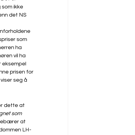
 som ikke 
 enn det NS 
unnforholdene 
spriser som 
gherren ha 
øren vil ha 
or eksempel 
nne prisen for 
viser seg å 
r dette at 
gnet som 
nnebærer at 
 i dommen LH-