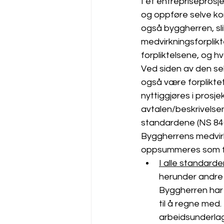
I et entrepriseprosje
og oppføre selve kont
også byggherren, sl
medvirkningsforplikt
forpliktelsene, og h
Ved siden av den sel
også være forpliktet
nyttiggjøres i prosj
avtalen/beskrivelsen
standardene (NS 840
Byggherrens medvirkn
oppsummeres som fø
I alle standard
herunder andre 
Byggherren har 
til å regne med.
arbeidsunderlag