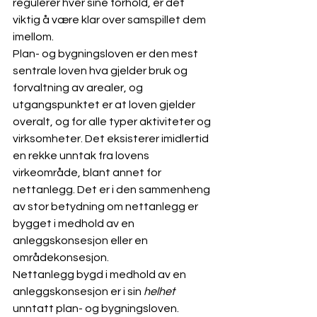
regulerer hver sine forhold, er det 
viktig å være klar over samspillet dem 
imellom. 
Plan- og bygningsloven er den mest 
sentrale loven hva gjelder bruk og 
forvaltning av arealer, og 
utgangspunktet er at loven gjelder 
overalt, og for alle typer aktiviteter og 
virksomheter. Det eksisterer imidlertid 
en rekke unntak fra lovens 
virkeområde, blant annet for 
nettanlegg. Det er i den sammenheng 
av stor betydning om nettanlegg er 
bygget i medhold av en 
anleggskonsesjon eller en 
områdekonsesjon.
Nettanlegg bygd i medhold av en 
anleggskonsesjon er i sin 
helhet
unntatt plan- og bygningsloven. 