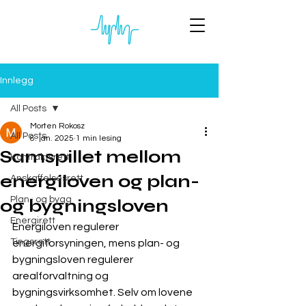
Innlegg
All Posts
Morten Rokosz
All Posts
8. jan. 2025
1 min lesing
Samspillet mellom
Kontraktsrett
energiloven og plan-
Anskaffelsesrett
Plan- og bygg
og bygningsloven
Energirett
Energiloven regulerer 
Tingsrett
energiforsyningen, mens plan- og 
bygningsloven regulerer 
arealforvaltning og 
bygningsvirksomhet. Selv om lovene 