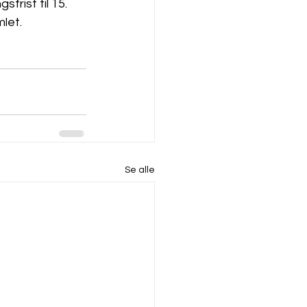
frist til 15. 
let.

Se alle