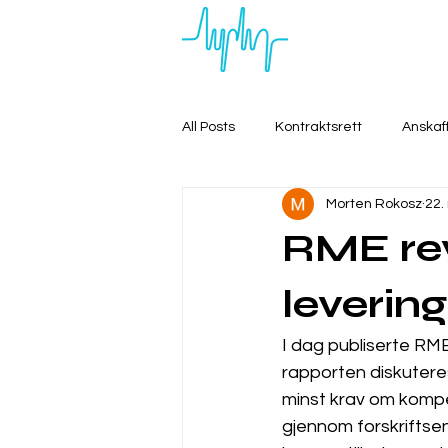
All Posts
Kontraktsrett
Anskaf
Morten Rokosz
22.
RME rev
levering
I dag publiserte RM
rapporten diskuteres 
minst krav om kompe
gjennom forskriftsen