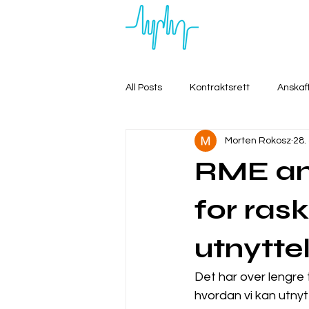
All Posts
Kontraktsrett
Anskaf
Morten Rokosz
28.
RME anb
for ras
utnytte
Det har over lengre 
hvordan vi kan utnytt