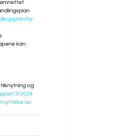
trømnettet.
ndlingsplan 
lingsplan for 
a 
apene kan: 
tilknytning og 
port 5/2024: 
utnyttelse av 