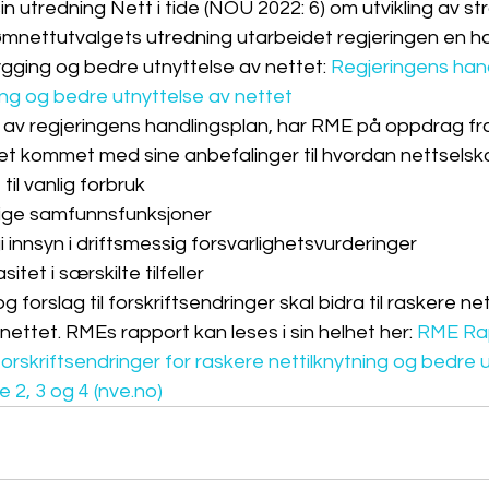
n utredning Nett i tide (NOU 2022: 6) om utvikling av s
mnettutvalgets utredning utarbeidet regjeringen en ha
gging og bedre utnyttelse av nettet: 
Regjeringens hand
ng og bedre utnyttelse av nettet
av regjeringens handlingsplan, har RME på oppdrag fr
 kommet med sine anbefalinger til hvordan nettselsk
til vanlig forbruk
dige samfunnsfunksjoner
i innsyn i driftsmessig forsvarlighetsvurderinger
itet i særskilte tilfeller
forslag til forskriftsendringer skal bidra til raskere net
nettet. RMEs rapport kan leses i sin helhet her: 
RME Rap
forskriftsendringer for raskere nettilknytning og bedre 
 2, 3 og 4 (nve.no)