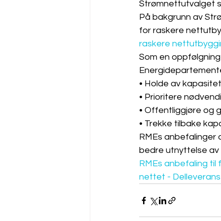
Strømnettutvalget si
På bakgrunn av Strø
for raskere nettutby
raskere nettutbyggi
Som en oppfølgning 
Energidepartementet
• Holde av kapasitet 
• Prioritere nødven
• Offentliggjøre og g
• Trekke tilbake kapas
RMEs anbefalinger og 
bedre utnyttelse av 
RMEs anbefaling til 
nettet - Delleveranse