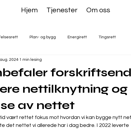
Hjem
Tjenester
Om oss
felsesrett
Plan- og bygg
Energirett
Tingsrett
 aug. 2024
1 min lesing
efaler forskriftsend
kere nettilknytning og
lse av nettet
tid vært rettet fokus mot hvordan vi kan bygge nytt net
e det nettet vi allerede har i dag bedre. I 2022 leverte 