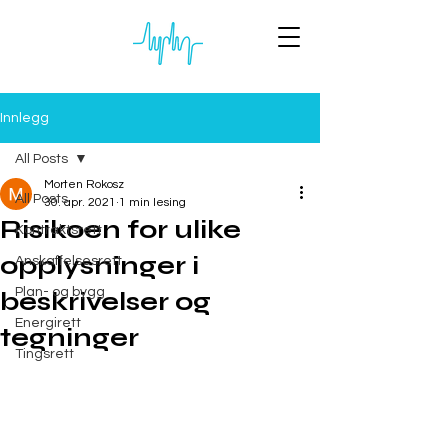
Innlegg
All Posts
Morten Rokosz
All Posts
30. apr. 2021
1 min lesing
Risikoen for ulike
Kontraktsrett
opplysninger i
Anskaffelsesrett
Plan- og bygg
beskrivelser og
Energirett
tegninger
Tingsrett