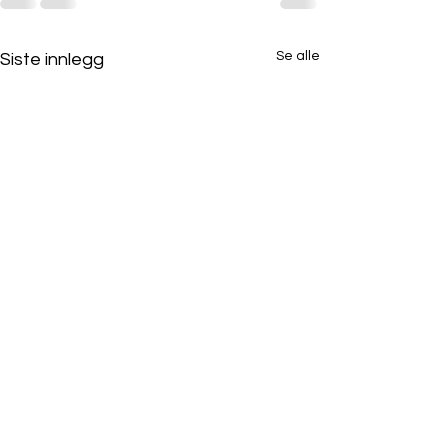
Se alle
Siste innlegg
Webinar 23. oktober
2025 kl. 10:00