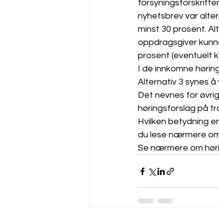
forsyningsforskriften
nyhetsbrev var altern
minst 30 prosent. Al
oppdragsgiver kunne 
prosent (eventuelt 
I de innkomne hørings
Alternativ 3 synes å
Det nevnes for øvrig 
høringsforslag på tra
Hvilken betydning en
du lese nærmere om i
Se nærmere om hør