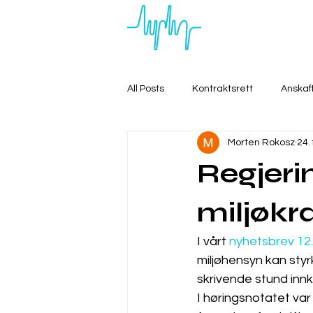
All Posts
Kontraktsrett
Anskaf
Morten Rokosz
24.
Regjerin
miljøkra
I vårt 
nyhetsbrev 12.
miljøhensyn kan styrk
skrivende stund inn
I høringsnotatet var 