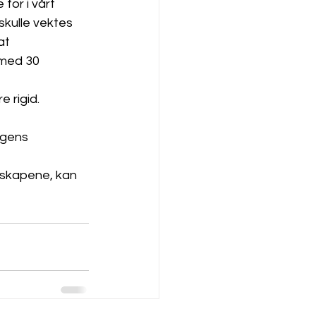
for i vårt 
skulle vektes 
at 
 med 30 
 rigid. 
ingens 
elskapene, kan 