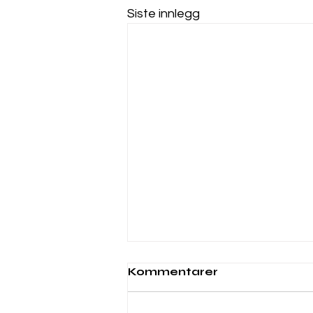
Siste innlegg
Webinar 6. november
Kommentarer
2025 kl. 10:00
<p class="sqsrte-large"