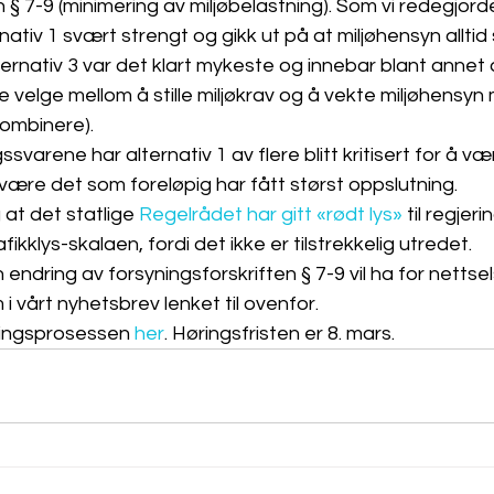
 § 7-9 (minimering av miljøbelastning). Som vi redegjorde 
ativ 1 svært strengt og gikk ut på at miljøhensyn alltid 
ternativ 3 var det klart mykeste og innebar blant annet 
velge mellom å stille miljøkrav og å vekte miljøhensyn
kombinere).
svarene har alternativ 1 av flere blitt kritisert for å være
 være det som foreløpig har fått størst oppslutning.
at det statlige 
Regelrådet har gitt «rødt lys»
 til regjer
fikklys-skalaen, fordi det ikke er tilstrekkelig utredet.
 endring av forsyningsforskriften § 7-9 vil ha for netts
 vårt nyhetsbrev lenket til ovenfor.
ingsprosessen 
her
. Høringsfristen er 8. mars.