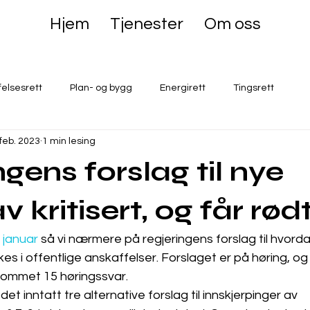
Hjem
Tjenester
Om oss
felsesrett
Plan- og bygg
Energirett
Tingsrett
 feb. 2023
1 min lesing
gens forslag til nye
v kritisert, og får rødt
 januar
 så vi nærmere på regjeringens forslag til hvorda
es i offentlige anskaffelser. Forslaget er på høring, og 
kommet 15 høringssvar.
det inntatt tre alternative forslag til innskjerpinger av 