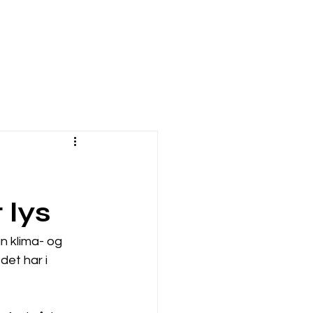
 lys
n klima- og 
det har i 