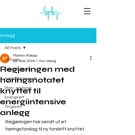
Innlegg
All Posts
Morten Rokosz
All Posts
22. mai 2024
1 min lesing
Regjeringen med
Kontraktsrett
høringsnotatet
Anskaffelsesrett
Plan- og bygg
knyttet til
Energirett
energiintensive
Tingsrett
anlegg
Regjeringen har sendt ut et 
høringsforslag til ny forskrift knyttet 