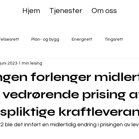
Hjem
Tjenester
Om oss
felsesrett
Plan- og bygg
Energirett
Tingsrett
 juni 2023
1 min lesing
ngen forlenger midler
 vedrørende prising 
spliktige kraftlevera
ble det innført en midlertidig endring i prisingen av lev