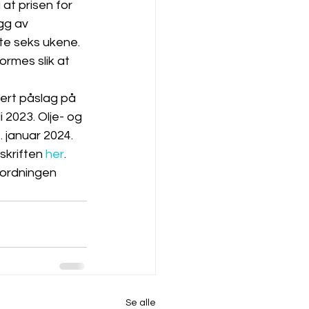
 at prisen for 
gg av 
ste seks ukene. 
ormes slik at 
lert påslag på 
i 2023. Olje- og 
 januar 2024.
skriften 
her
.
ordningen 
Se alle