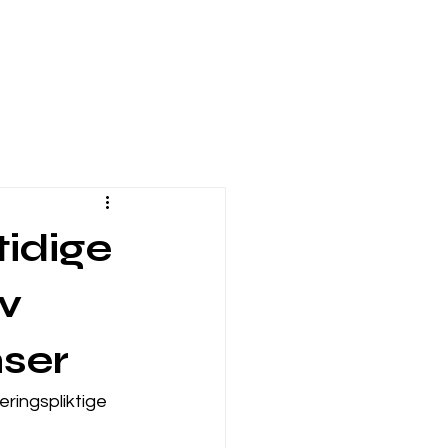
tidige
av
nser
eringspliktige 