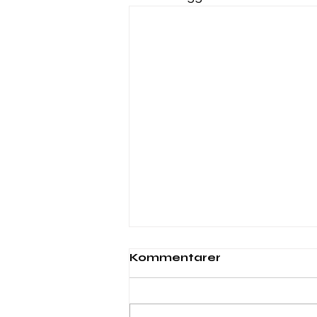
Webinar 6. november
Kommentarer
2025 kl. 10:00
<p class="sqsrte-large"
style="white-space:pre-wrap;"