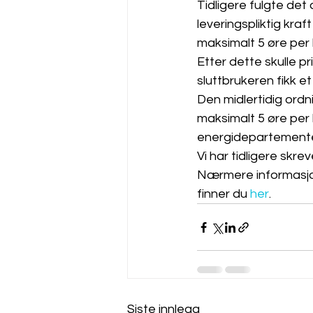
Tidligere fulgte det 
leveringspliktig kra
maksimalt 5 øre per 
Etter dette skulle pr
sluttbrukeren fikk et
Den midlertidig ordn
maksimalt 5 øre per ki
energidepartementet 
Vi har tidligere skr
Nærmere informasjo
finner du 
her
.
Siste innlegg