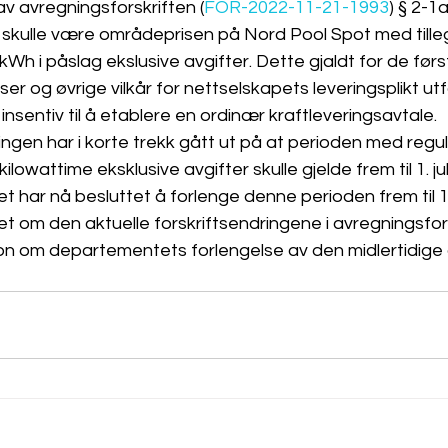
av avregningsforskriften (
FOR-2022-11-21-1993
) § 2-1a
ft skulle være områdeprisen på Nord Pool Spot med tille
kWh i påslag ekslusive avgifter. Dette gjaldt for de før
iser og øvrige vilkår for nettselskapets leveringsplikt utf
 insentiv til å etablere en ordinær kraftleveringsavtale. 
ingen har i korte trekk gått ut på at perioden med regu
lowattime eksklusive avgifter skulle gjelde frem til 1. jul
har nå besluttet å forlenge denne perioden frem til 1.
evet om den aktuelle forskriftsendringene i avregningsfor
n om departementets forlengelse av den midlertidige 