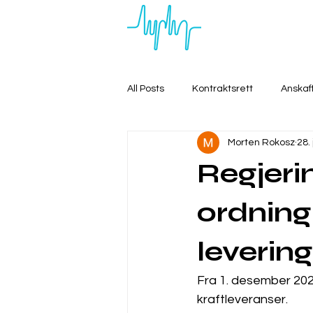
All Posts
Kontraktsrett
Anskaf
Morten Rokosz
28.
Regjeri
ordning
levering
Fra 1. desember 2022 
kraftleveranser.