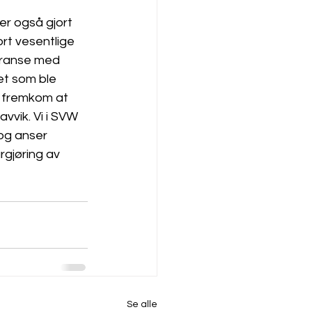
er også gjort 
rt vesentlige 
rranse med 
et som ble 
t fremkom at 
vvik. Vi i SVW 
og anser 
rgjøring av 
Se alle