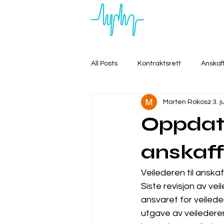
All Posts
Kontraktsrett
Anskaf
Morten Rokosz
3. j
Oppdater
anskaff
Veilederen til anska
Siste revisjon av vei
ansvaret for veilede
utgave av veilederen