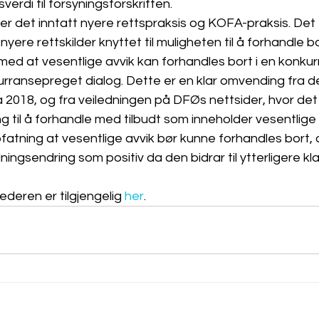
erdi til forsyningsforskriften.
 er det inntatt nyere rettspraksis og KOFA-praksis. Det 
ere rettskilder knyttet til muligheten til å forhandle bo
med at vesentlige avvik kan forhandles bort i en konku
urransepreget dialog. Dette er en klar omvending fra d
fra 2018, og fra veiledningen på DFØs nettsider, hvor de
g til å forhandle med tilbudt som inneholder vesentlige a
atning at vesentlige avvik bør kunne forhandles bort, 
ngsendring som positiv da den bidrar til ytterligere kla
deren er tilgjengelig 
her
.