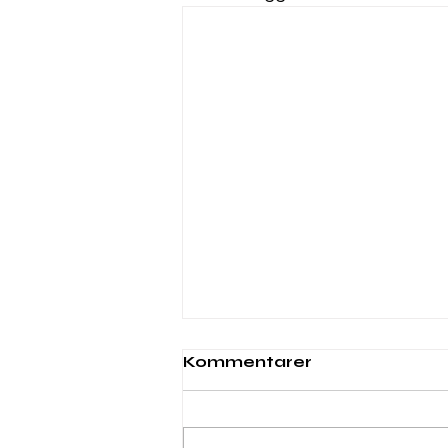
Webinar 6. november
Kommentarer
2025 kl. 10:00
<p class="sqsrte-large"
style="white-space:pre-wrap;"