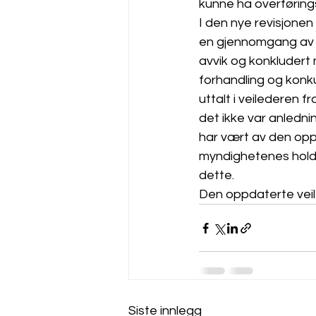
kunne ha overføringsv
I den nye revisjonen
en gjennomgang av ny
avvik og konkludert 
forhandling og konk
uttalt i veilederen 
det ikke var anlednin
har vært av den oppf
myndighetenes holdni
dette.
Den oppdaterte veile
Siste innlegg