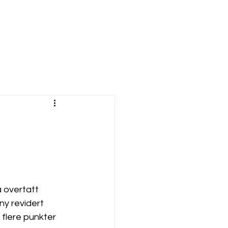
å overtatt 
y revidert 
 flere punkter 