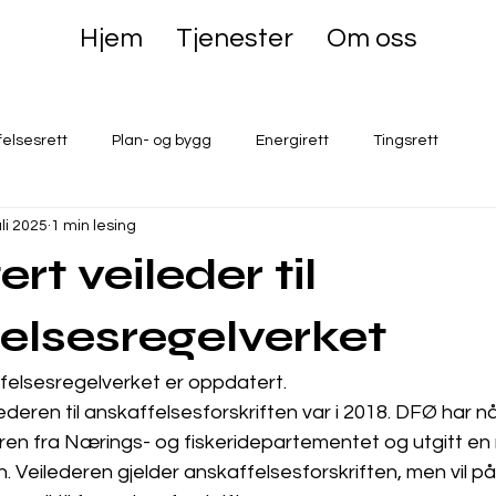
Hjem
Tjenester
Om oss
felsesrett
Plan- og bygg
Energirett
Tingsrett
uli 2025
1 min lesing
t veileder til
elsesregelverket
ffelsesregelverket er oppdatert.
lederen til anskaffelsesforskriften var i 2018. DFØ har n
ren fra Nærings- og fiskeridepartementet og utgitt en n
. Veilederen gjelder anskaffelsesforskriften, men vil på