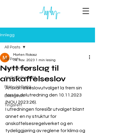
Innlegg
All Posts
Morten Rokosz
All Posts
14. nov. 2023
1 min lesing
Nytt forslag til
Kontraktsrett
anskaffelseslov
Anskaffelsesrett
Plan- og bygg
Anskaffelseslovutvalget la frem sin 
første delutredning den 10.11.2023 
Energirett
(NOU 2023:26). 
Tingsrett
I utredningen foreslår utvalget blant 
annet en ny struktur for 
anskaffelsesregelverket og en 
tydeliggjøring av reglene for klima og 