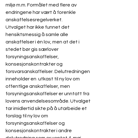
miljø m.m. Formålet med flere av 
endringene har vært å forenkle 
anskaffelsesregelverket. 
Utvalget har ikke funnet det 
hensiktsmessig å samle alle 
anskaffelser i én lov, men at det i 
stedet bør gis særlover 
forsyningsanskaffelser, 
konsesjonskontrakter og 
forsvarsanskaffelser. Delutredningen 
inneholder en  utkast til ny lov om 
offentlige anskaffelser, men 
forsyningsanskaffelser er unntatt fra 
lovens anvendelsesområde. Utvalget 
tar imidlertid sikte på å utarbeide et 
forslag til ny lov om 
forsyningsanskaffelser og 
konsesjonskontrakter i andre 