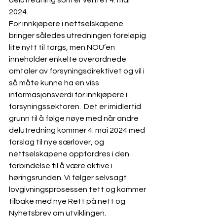
delutredning som er ventet 4. mai 
2024. 
For innkjøpere i nettselskapene 
bringer således utredningen foreløpig 
lite nytt til torgs, men NOU’en 
inneholder enkelte overordnede 
omtaler av forsyningsdirektivet og vil i 
så måte kunne ha en viss 
informasjonsverdi for innkjøpere i 
forsyningssektoren.  Det er imidlertid 
grunn til å følge nøye med når andre 
delutredning kommer 4. mai 2024 med 
forslag til nye særlover, og 
nettselskapene oppfordres i den 
forbindelse til å være aktive i 
høringsrunden. Vi følger selvsagt 
lovgivningsprosessen tett og kommer 
tilbake med nye Rett på nett og 
Nyhetsbrev om utviklingen.