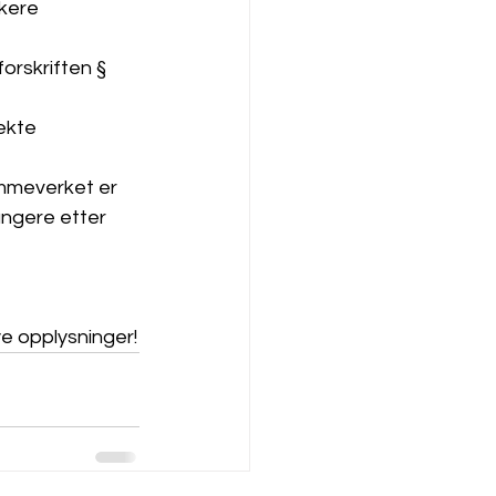
kere 
orskriften § 
ekte 
ammeverket er 
ngere etter 
ye opplysninger!