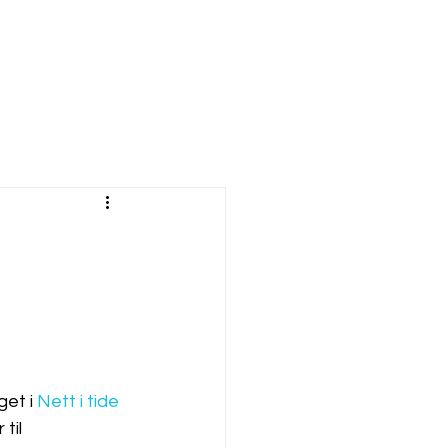
et i 
Nett i tide
til 