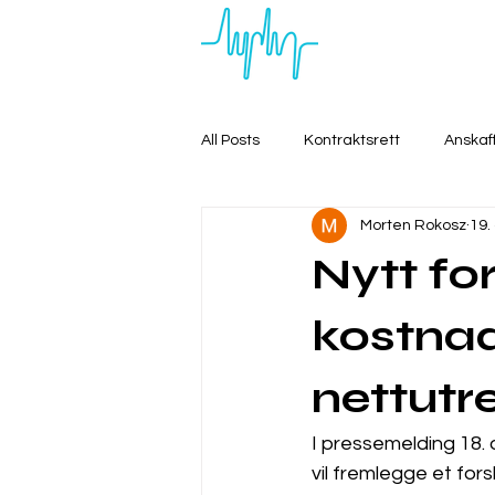
All Posts
Kontraktsrett
Anskaf
Morten Rokosz
19.
Nytt fo
kostnad
nettutr
I pressemelding 18.
vil fremlegge et for