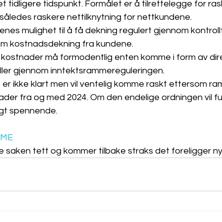
 tidligere tidspunkt. Formålet er å tilrettelegge for ras
således raskere nettilknytning for nettkundene.
enes mulighet til å få dekning regulert gjennom kontrollf
om kostnadsdekning fra kundene. 
v kostnader må formodentlig enten komme i form av dir
eller gjennom inntektsrammereguleringen.
t er ikke klart men vil ventelig komme raskt ettersom r
der fra og med 2024. Om den endelige ordningen vil fu
agt spennende.
RME
e saken tett og kommer tilbake straks det foreligger n