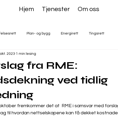
Hjem
Tjenester
Om oss
felsesrett
Plan- og bygg
Energirett
Tingsrett
 okt. 2023
1 min lesing
rslag fra RME:
sdekning ved tidlig
edning
 oktober fremkommer det at  RME i samsvar med forslag
slag til hvordan nettselskapene kan få dekket kostnader 