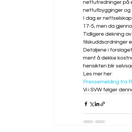
nettutredninger på et
nettutbygginger og 
I dag er nettselskap
17-5, men da gjenn
Tidligere dekning a
tilskuddsordninger 
Detaljene i forslage
ment å dekke kostna
hensikten blir selvs
Les mer her:
Pressemelding fra 
Vi i SVW følger denn