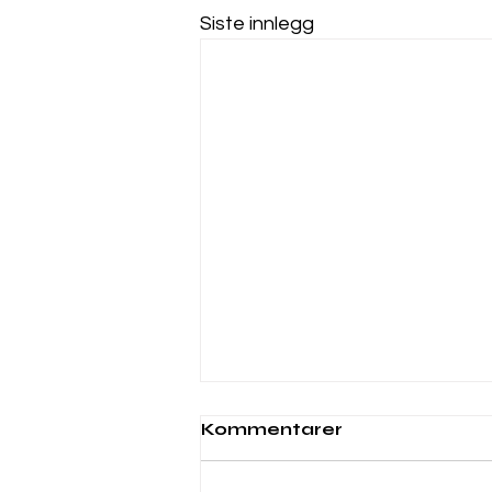
Siste innlegg
Webinar 6. november
Kommentarer
2025 kl. 10:00
<p class="sqsrte-large"