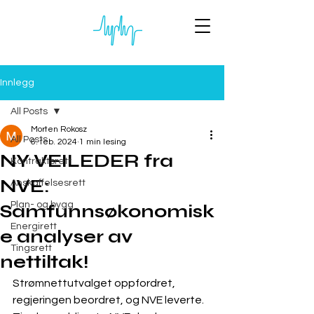
Innlegg
All Posts
Morten Rokosz
All Posts
6. feb. 2024
1 min lesing
NY VEILEDER fra
Kontraktsrett
NVE:
Anskaffelsesrett
Plan- og bygg
Samfunnsøkonomisk
Energirett
e analyser av
Tingsrett
nettiltak!
Strømnettutvalget oppfordret, 
regjeringen beordret, og NVE leverte. 