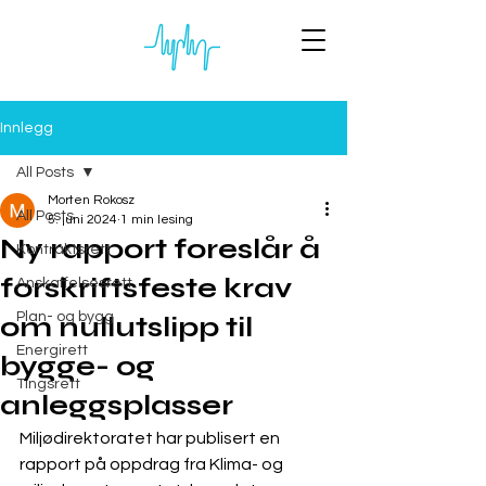
Innlegg
All Posts
Morten Rokosz
All Posts
5. juni 2024
1 min lesing
Ny rapport foreslår å
Kontraktsrett
forskriftsfeste krav
Anskaffelsesrett
Plan- og bygg
om nullutslipp til
Energirett
bygge- og
Tingsrett
anleggsplasser
Miljødirektoratet har publisert en 
rapport på oppdrag fra Klima- og 