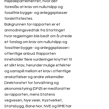
miljødepartementet, hvor det 
foreslås at krav om nullutslipp og 
fossilfrie bygge- og anleggsplasser 
forskriftsfestes.
Bakgrunnen for rapporten er et 
anmodningsvedtak fra Stortinget 
hvor regjeringen ble bedt om å utrede 
et forslag om krav om nullutslipp og 
fossifrier bygge- og anleggsplasser i 
offentlige anbud. Rapporten 
inneholder flere vurderinger knyttet til 
et slikt krav, herunder mulige effekter 
og samspill mellom et krav i offentlige 
anskaffelser og andre virkemidler.
Direktoratet for forvaltning og 
økonomistyring (DFØ) er medforatter 
av rapporten, mens Statens 
vegvesen, Nye veier, Kystverket, 
Statsbygg, Bane Nor, NVE og RME har 