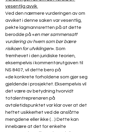
vesentlig avvik 
Ved den nærmere vurderingen av om 
avviket i denne saken var vesentlig, 
pekte lagmannsretten på at dette 
berodde på «
en mer sammensatt 
vurdering av hvem som bør bære 
risikoen for utviklingen
». Som 
fremhevet i den juridiske teorien, 
eksempelvis i kommentarutgaven til 
NS 8407, vil dette bero på
«de konkrete forholdene som gjør seg 
gjeldende i prosjektet. Eksempelvis vil 
det være av betydning hvorvidt 
totalentreprenøren på 
avtaletidspunktet var klar over at det 
heftet usikkerhet ved de anslåtte 
mengdene eller ikke (…) Dette kan 
innebære at det for enkelte 