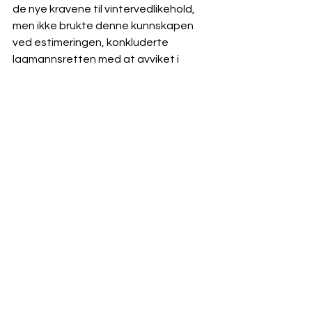
de nye kravene til vintervedlikehold, 
men ikke brukte denne kunnskapen 
ved estimeringen, konkluderte 
lagmannsretten med at avviket i 
mengdene på 47,78 % var å anse som 
vesentlig. 
Fastleggingen av 
vederlagsjusteringskravet 
Entreprenøren hadde etter dette 
krav på vederlagsjustering for 
merkostnader som ikke ble dekket av 
enhetsprisen. Dette gjaldt økte faste 
kostnader utover det som ble dekket 
av enhetsprisen. Lagmannsretten 
fant at mengdeøkningen medførte 
økte faste kostnader på om lag 
MNOK 11, men reduserte dette med 
20 % fordi lagmannsretten mente at 
disse kostnadene ikke ville øke 