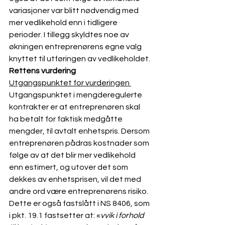
variasjoner var blitt nødvendig med 
mer vedlikehold enn i tidligere 
perioder. I tillegg skyldtes noe av 
økningen entreprenørens egne valg 
knyttet til utføringen av vedlikeholdet. 
Rettens vurdering
Utgangspunktet for vurderingen 
Utgangspunktet i mengderegulerte 
kontrakter er at entreprenøren skal 
ha betalt for faktisk medgåtte 
mengder, til avtalt enhetspris. Dersom 
entreprenøren pådras kostnader som 
følge av at det blir mer vedlikehold 
enn estimert, og utover det som 
dekkes av enhetsprisen, vil det med 
andre ord være entreprenørens risiko. 
Dette er også fastslått i NS 8406, som 
i pkt. 19.1 fastsetter at: «
vvik i forhold 