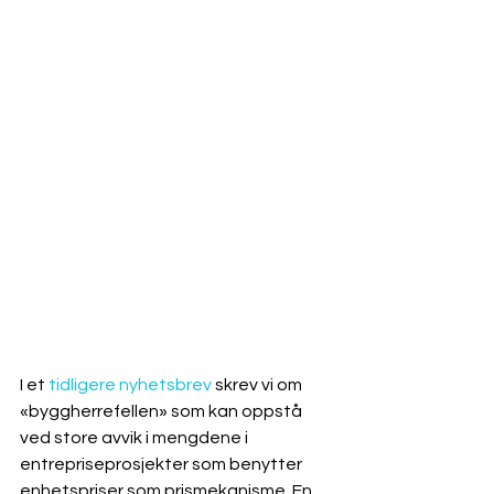
I et 
tidligere nyhetsbrev
 skrev vi om 
«byggherrefellen» som kan oppstå 
ved store avvik i mengdene i 
entrepriseprosjekter som benytter 
enhetspriser som prismekanisme. En 