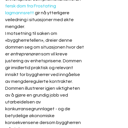
fersk dom fra Frostating 
lagmannsrett
 gir nå ytterligere 
veiledning i situasjoner med økte 
mengder. 
I motsetning til saken om 
«byggherrefellen», dreier denne 
dommen seg om situasjonen hvor det 
er 
entreprenøren
 som vil kreve 
justering av enhetsprisene. Dommen 
gir imidlertid praktisk og relevant 
innsikt for byggherrer ved inngåelse 
av mengderegulerte kontrakter. 
Dommen illustrerer igjen viktigheten 
av å gjøre en grundig jobb ved 
utarbeidelsen av 
konkurransegrunnlaget - og de 
betydelige økonomiske 
konsekvensene dersom byggherren 