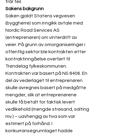
trår feil. 
Sakens bakgrunn
Saken gjaldt Statens vegvesen 
(byggherre) som inngikk avtale med 
Nordic Road Services AS 
(entreprenøren) om vinterdrift av 
veier. På grunn av omorganiseringer i 
offentlig sektor ble kontrakten etter 
kontraktinngåelse overført til 
Trøndelag fylkeskommunen.
Kontrakten var basert på NS 8406. En 
del av vederlaget til entreprenøren 
skulle avregnes basert på medgåtte 
mengder, slik at entreprenørene 
skulle få betalt for faktisk levert 
vedlikehold (mengde strøsand, salting 
mv.) – uavhengig av hva som var 
estimert på forhånd. I 
konkurransegrunnlaget hadde 