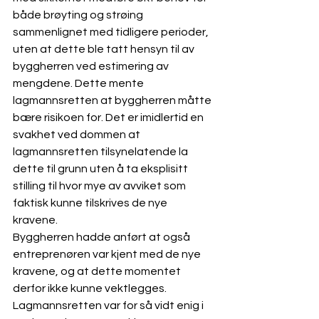
både brøyting og strøing 
sammenlignet med tidligere perioder, 
uten at dette ble tatt hensyn til av 
byggherren ved estimering av 
mengdene. Dette mente 
lagmannsretten at byggherren måtte 
bære risikoen for. Det er imidlertid en 
svakhet ved dommen at 
lagmannsretten tilsynelatende la 
dette til grunn uten å ta eksplisitt 
stilling til hvor mye av avviket som 
faktisk kunne tilskrives de nye 
kravene. 
Byggherren hadde anført at også 
entreprenøren var kjent med de nye 
kravene, og at dette momentet 
derfor ikke kunne vektlegges. 
Lagmannsretten var for så vidt enig i 