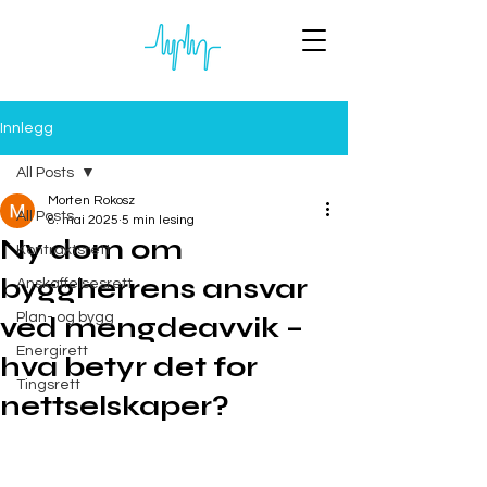
Innlegg
All Posts
Morten Rokosz
All Posts
8. mai 2025
5 min lesing
Ny dom om
Kontraktsrett
byggherrens ansvar
Anskaffelsesrett
Plan- og bygg
ved mengdeavvik –
Energirett
hva betyr det for
Tingsrett
nettselskaper?