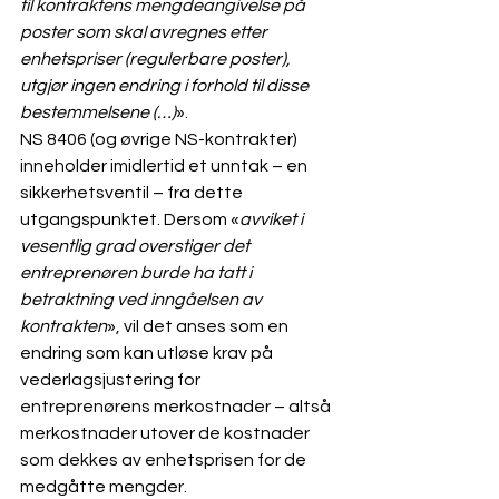
til kontraktens mengdeangivelse på 
poster som skal avregnes etter 
enhetspriser (regulerbare poster), 
utgjør ingen endring i forhold til disse 
bestemmelsene (…)
». 
NS 8406 (og øvrige NS-kontrakter) 
inneholder imidlertid et unntak – en 
sikkerhetsventil – fra dette 
utgangspunktet. Dersom «
avviket i 
vesentlig grad overstiger det 
entreprenøren burde ha tatt i 
betraktning ved inngåelsen av 
kontrakten
», vil det anses som en 
endring som kan utløse krav på 
vederlagsjustering for 
entreprenørens merkostnader – altså 
merkostnader utover de kostnader 
som dekkes av enhetsprisen for de 
medgåtte mengder. 