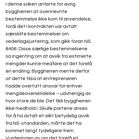
I denne saken anførte for øvrig 
byggherren at ovennevnte 
bestemmelse ikke kom til anvendelse, 
fordi det i kontrakten var avtalt 
særskilte bestemmelser om 
vederlagsjustering, som gikk foran NS 
8406. Disse særlige bestemmelsene 
sa ingenting om at avvik fra estimerte 
mengder kunne medføre at det forelå 
en endring. Byggherren mente derfor 
at dette tilsa at entreprenøren 
hadde overtatt ansvar for enhver 
mengdeoverskridelse – uavhengig av 
hvor store de ble. Det fikk byggherren 
ikke medhold i. Skulle partene anses 
for å ha avtalt et slikt betydelig avvik 
fra NS-standarden, måtte det ha 
kommet langt tydeligere frem. 
Vurderingen av om det forelå et 