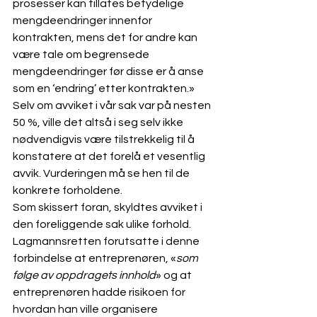
prosesser kan tillates betydelige 
mengdeendringer innenfor 
kontrakten, mens det for andre kan 
være tale om begrensede 
mengdeendringer før disse er å anse 
som en ‘endring’ etter kontrakten.»
Selv om avviket i vår sak var på nesten 
50 %, ville det altså i seg selv ikke 
nødvendigvis være tilstrekkelig til å 
konstatere at det forelå et vesentlig 
avvik. Vurderingen må se hen til de 
konkrete forholdene. 
Som skissert foran, skyldtes avviket i 
den foreliggende sak ulike forhold. 
Lagmannsretten forutsatte i denne 
forbindelse at entreprenøren, «
som 
følge av oppdragets innhold
» og at 
entreprenøren hadde risikoen for 
hvordan han ville organisere 