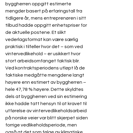
byggherren oppgitt estimerte 
mengder basert på erfaringstall fra 
tidligere år, mens entreprenøren i sitt 
tilbud hadde oppgitt enhetspriser for 
de aktuelle postene. Et slikt 
vederlagsformat kan være særlig 
praktisk i tilfeller hvor det – som ved 
vintervedlikehold – er usikkert hvor 
stort arbeidsomfanget faktisk blir. 
Ved kontraktsperiodens utløpt lå de 
faktiske medgåtte mengdene langt 
høyere enn estimert av byggherren – 
hele 47,78 % høyere. Dette skyldtes 
dels at byggherren ved sin estimering 
ikke hadde tatt hensyn til at kravet til 
utførelse av vintervedlikeholdsarbeid 
på norske veier var blitt skjerpet siden 
forrige vedlikeholdsperiode, men 
også at det som følge av klimatiske 