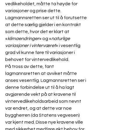
vedlikeholdet, måtte ta høyde for 
variasjoner og prise dette. 
Lagmannsretten ser ut til å forutsette 
at dette særlig gjelder i en kontrakt 
som dette, hvor det er klart at 
«
klimaendringer
» og «
naturlige 
variasjoner i vinterværet
» i vesentlig 
grad vil kunne føre til variasjoner i 
behovet for vintervedlikehold. 
På tross av dette, fant 
lagmannsretten at avviket måtte 
anses vesentlig. Lagmannsretten ser i 
denne forbindelse ut til å ha lagt 
avgjørende vekt på at kravene til 
vintervedlikeholdsarbeid som nevnt 
var endret, og at dette var noe 
byggherren (da Statens vegvesen) 
var kjent med. Disse nye kravene ville 
med sikkerhet medføre økt behov for 