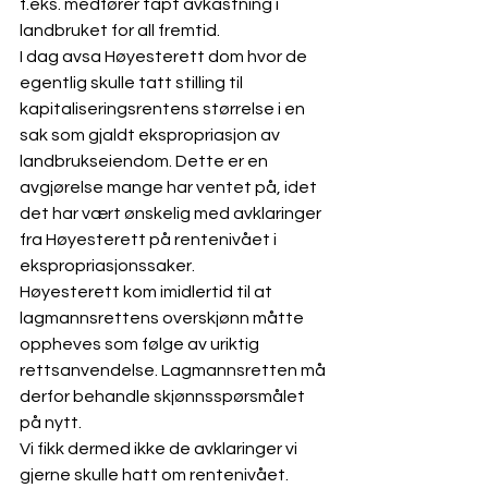
f.eks. medfører tapt avkastning i 
landbruket for all fremtid.  
I dag avsa Høyesterett dom hvor de 
egentlig skulle tatt stilling til 
kapitaliseringsrentens størrelse i en 
sak som gjaldt ekspropriasjon av 
landbrukseiendom. Dette er en 
avgjørelse mange har ventet på, idet 
det har vært ønskelig med avklaringer 
fra Høyesterett på rentenivået i 
ekspropriasjonssaker.  
Høyesterett kom imidlertid til at 
lagmannsrettens overskjønn måtte 
oppheves som følge av uriktig 
rettsanvendelse. Lagmannsretten må 
derfor behandle skjønnsspørsmålet 
på nytt.
Vi fikk dermed ikke de avklaringer vi 
gjerne skulle hatt om rentenivået. 