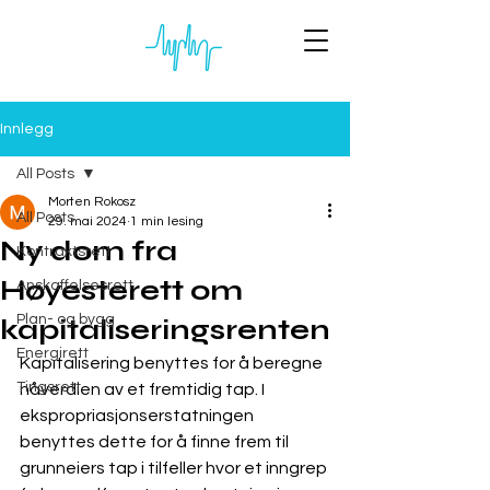
Innlegg
All Posts
Morten Rokosz
All Posts
29. mai 2024
1 min lesing
Ny dom fra
Kontraktsrett
Høyesterett om
Anskaffelsesrett
Plan- og bygg
kapitaliseringsrenten
Energirett
Kapitalisering benyttes for å beregne 
Tingsrett
nåverdien av et fremtidig tap. I 
ekspropriasjonserstatningen 
benyttes dette for å finne frem til 
grunneiers tap i tilfeller hvor et inngrep 