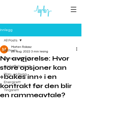
Innlegg
All Posts
Morten Rokosz
All Posts
25. aug. 2022
3 min lesing
Ny avgjørelse: Hvor
Kontraktsrett
store opsjoner kan
Anskaffelsesrett
Plan- og bygg
«bakes inn» i en
Energirett
kontrakt før den blir
Tingsrett
en rammeavtale?