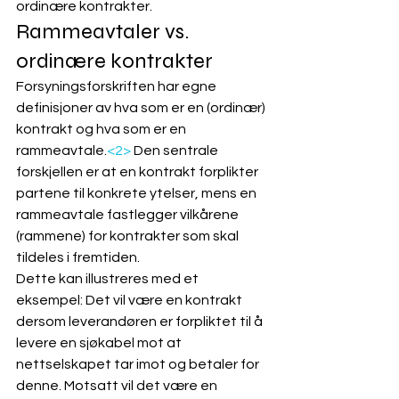
ordinære kontrakter.      
Rammeavtaler vs. 
ordinære kontrakter
Forsyningsforskriften har egne 
definisjoner av hva som er en (ordinær) 
kontrakt og hva som er en 
rammeavtale.
<2>
 Den sentrale 
forskjellen er at en kontrakt forplikter 
partene til konkrete ytelser, mens en 
rammeavtale fastlegger vilkårene 
(rammene) for kontrakter som skal 
tildeles i fremtiden.
Dette kan illustreres med et 
eksempel: Det vil være en kontrakt 
dersom leverandøren er forpliktet til å 
levere en sjøkabel mot at 
nettselskapet tar imot og betaler for 
denne. Motsatt vil det være en 