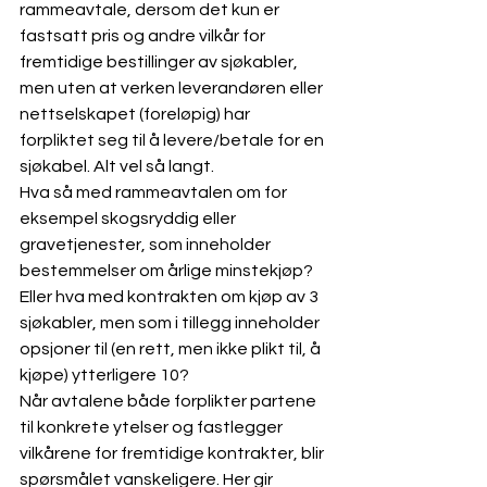
rammeavtale, dersom det kun er 
fastsatt pris og andre vilkår for 
fremtidige bestillinger av sjøkabler, 
men uten at verken leverandøren eller 
nettselskapet (foreløpig) har 
forpliktet seg til å levere/betale for en 
sjøkabel. Alt vel så langt. 
Hva så med rammeavtalen om for 
eksempel skogsryddig eller 
gravetjenester, som inneholder 
bestemmelser om årlige minstekjøp? 
Eller hva med kontrakten om kjøp av 3 
sjøkabler, men som i tillegg inneholder 
opsjoner til (en rett, men ikke plikt til, å 
kjøpe) ytterligere 10? 
Når avtalene både forplikter partene 
til konkrete ytelser og fastlegger 
vilkårene for fremtidige kontrakter, blir 
spørsmålet vanskeligere. Her gir 