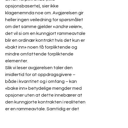
opsjonsbaserte), sier ikke 
klagenemnda noe om. Avgjørelsen gir 
heller ingen veiledning for spørsmålet 
om det samme gjelder «
andre veien
», 
det vil si om en kunngjort rammeavtale 
blir en ordinær kontrakt hvis det kun er 
«bakt inn» noen få forpliktende og 
mindre omfattende forpliktende 
elementer.
Slik vi leser avgjørelsen taler den 
imidlertid for at oppdragsgivere – 
både i kvantitet og i omfang – kan 
«bake inn» betydelige mengder med 
opsjoner uten at dette innebærer at 
den kunngjorte kontrakten i realiteten 
er en rammeavtale. Samtidig er det 
neppe grunnlag for å fastsette en 
generell terskel. Det må gjøres en 