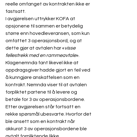
reelle omfanget av kontrakten ikke er 
fastsatt. 
I avgjørelsen uttrykker KOFA at 
opsjonene til sammen er betydelig 
større enn hovedleveransen, som kun 
omfattet 3 operasjonsbord, og at 
dette gjør at avtalen har «
visse 
fellestrekk med en rammeavtale
».
Klagenemnda fant likevel ikke at 
oppdragsgiver hadde gjort en feil ved 
å kunngjøre anskaffelsen som en 
kontrakt. Nemnda viser til at avtalen 
forpliktet partene til å levere og 
betale for 3 av operasjonsbordene.
Etter avgjørelsen står fortsatt en 
rekke spørsmål ubesvarte. Hvorfor det 
ble ansett som en kontrakt når 
akkurat 3 av operasjonsbordene ble 
avtalt forpliktende (ikke 