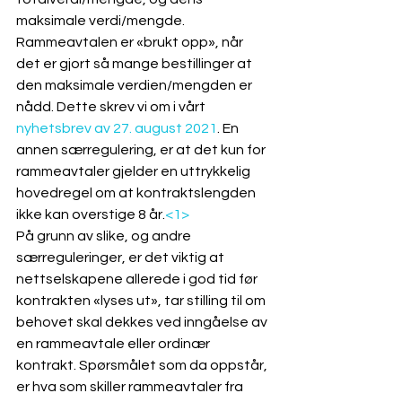
maksimale verdi/mengde. 
Rammeavtalen er «brukt opp», når 
det er gjort så mange bestillinger at 
den maksimale verdien/mengden er 
nådd. Dette skrev vi om i vårt 
nyhetsbrev av 27. august 2021
. En 
annen særregulering, er at det kun for 
rammeavtaler gjelder en uttrykkelig 
hovedregel om at kontraktslengden 
ikke kan overstige 8 år.
<1>
På grunn av slike, og andre 
særreguleringer, er det viktig at 
nettselskapene allerede i god tid før 
kontrakten «lyses ut», tar stilling til om 
behovet skal dekkes ved inngåelse av 
en rammeavtale eller ordinær 
kontrakt. Spørsmålet som da oppstår, 
er hva som skiller rammeavtaler fra 