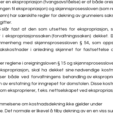
r en ekspropriasjon (tvangsavståelse) er at både orei
ngen til ekspropriasjon) og skjønnsprosessloven (som r
jønn) har særskilte regler for dekning av grunneiers sa
ifter. 
lår  fast  at  den  som  utsettes  for  ekspropriasjon,  sk
  i  ekspropriasjonssaken (forvaltningssaken)  dekket. 
ammenheng  med  skjønnsprosessloven  §  54,  som  oppst
kskostnader  i  anledning  skjønnet  for  fastsettelse  a
 reglene i oreigningsloven § 15 og skjønnsprosessloven
ekspropriasjon,  skal  ha  dekket  sine nødvendige  kostna
esser  både  ved  forvaltningens  behandling av ekspropr
n av erstatning for inngrepet for domstolen. Disse kos
m eksproprierer, f.eks. nettselskapet ved ekspropriasjo
mmelsene om kostnadsdekning ikke gjelder under 
. Det normale er likevel å tilby dekning av en en viss s