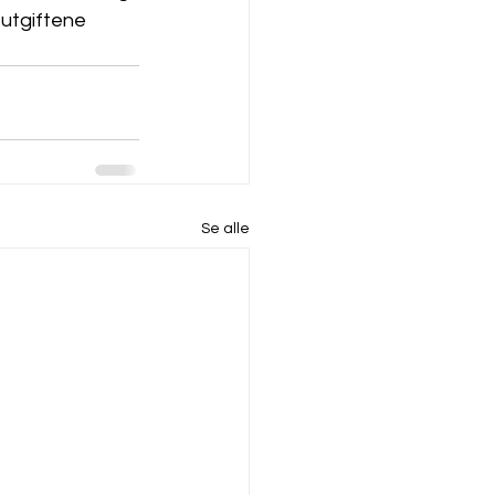
 utgiftene 
Se alle