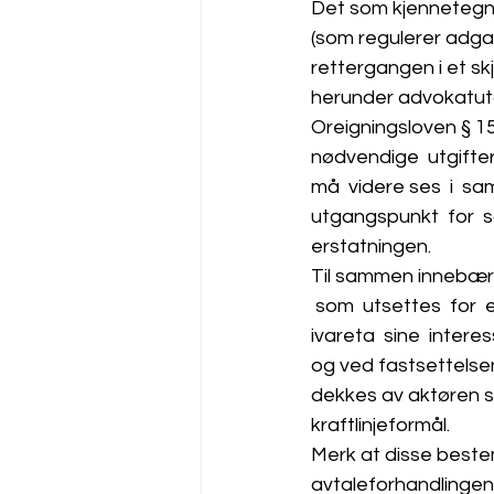
Det som kjennetegne
(som regulerer adga
rettergangen i et sk
herunder advokatutg
Oreigningsloven § 15 s
nødvendige  utgifter
må  videre ses  i  s
utgangspunkt  for  sa
erstatningen.
Til sammen innebærer
 som  utsettes  for  
ivareta  sine  inter
og ved fastsettelse
dekkes av aktøren so
kraftlinjeformål. 
Merk at disse beste
avtaleforhandlingene