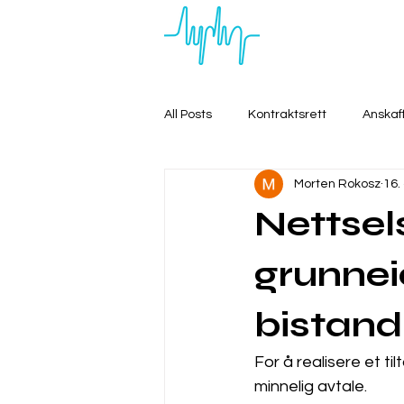
All Posts
Kontraktsrett
Anskaf
Morten Rokosz
16.
Nettsel
grunneie
bistand
For å realisere et t
minnelig avtale. 