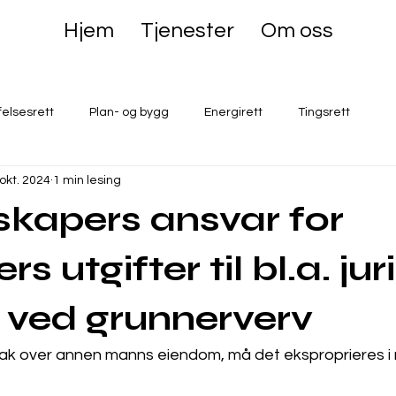
Hjem
Tjenester
Om oss
felsesrett
Plan- og bygg
Energirett
Tingsrett
 okt. 2024
1 min lesing
skapers ansvar for
rs utgifter til bl.a. jur
 ved grunnerverv
iltak over annen manns eiendom, må det eksproprieres i