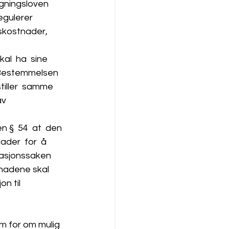
gningsloven 
egulerer 
kskostnader, 
al  ha  sine  
 Bestemmelsen  
iller  samme  
v  
 §  54  at  den 
der  for  å  
iasjonssaken 
tnadene skal 
n til 
um for om mulig 