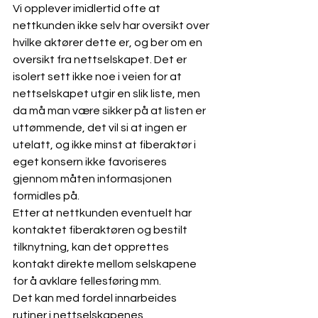
Vi opplever imidlertid ofte at 
nettkunden ikke selv har oversikt over 
hvilke aktører dette er, og ber om en 
oversikt fra nettselskapet. Det er 
isolert sett ikke noe i veien for at 
nettselskapet utgir en slik liste, men 
da må man være sikker på at listen er 
uttømmende, det vil si at ingen er 
utelatt, og ikke minst at fiberaktør i 
eget konsern ikke favoriseres 
gjennom måten informasjonen 
formidles på. 
Etter at nettkunden eventuelt har 
kontaktet fiberaktøren og bestilt 
tilknytning, kan det opprettes 
kontakt direkte mellom selskapene 
for å avklare fellesføring mm. 
Det kan med fordel innarbeides 
rutiner i nettselskapenes 