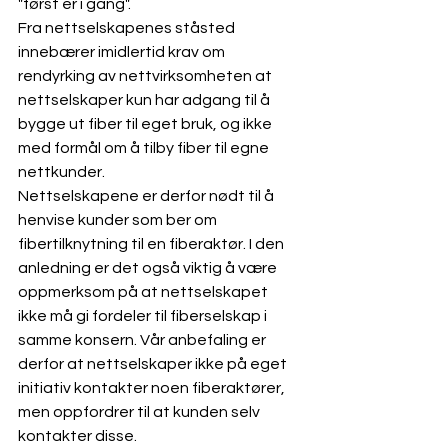
"først er i gang". 
Fra nettselskapenes ståsted 
innebærer imidlertid krav om 
rendyrking av nettvirksomheten at 
nettselskaper kun har adgang til å 
bygge ut fiber til eget bruk, og ikke 
med formål om å tilby fiber til egne 
nettkunder. 
Nettselskapene er derfor nødt til å 
henvise kunder som ber om 
fibertilknytning til en fiberaktør. I den 
anledning er det også viktig å være 
oppmerksom på at nettselskapet 
ikke må gi fordeler til fiberselskap i 
samme konsern. Vår anbefaling er 
derfor at nettselskaper ikke på eget 
initiativ kontakter noen fiberaktører, 
men oppfordrer til at kunden selv 
kontakter disse. 