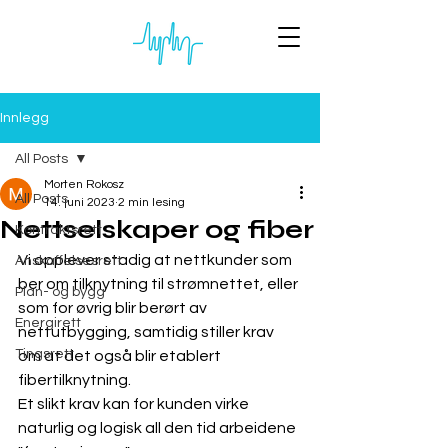
Innlegg
All Posts
Morten Rokosz
All Posts
14. juni 2023
2 min lesing
Nettselskaper og fiber
Kontraktsrett
Vi opplever stadig at nettkunder som 
Anskaffelsesrett
ber om tilknytning til strømnettet, eller 
Plan- og bygg
som for øvrig blir berørt av 
Energirett
nettutbygging, samtidig stiller krav 
Tingsrett
om at det også blir etablert 
fibertilknytning. 
Et slikt krav kan for kunden virke 
naturlig og logisk all den tid arbeidene 