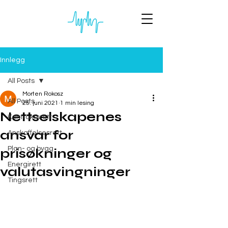
Innlegg
All Posts
Morten Rokosz
All Posts
25. juni 2021
1 min lesing
Nettselskapenes
Kontraktsrett
ansvar for
Anskaffelsesrett
Plan- og bygg
prisøkninger og
Energirett
valutasvingninger
Tingsrett