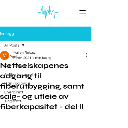
Innlegg
All Posts
Morten Rokosz
All Posts
2. nov. 2021
1 min lesing
Nettselskapenes
Kontraktsrett
adgang til
Anskaffelsesrett
Plan- og bygg
fiberutbygging, samt
Energirett
salg- og utleie av
Tingsrett
fiberkapasitet - del II