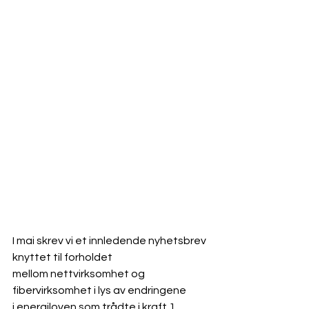
I mai skrev vi et innledende nyhetsbrev 
knyttet til forholdet
mellom nettvirksomhet og 
fibervirksomhet i lys av endringene
i energiloven som trådte i kraft 1. 