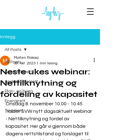
Innlegg
All Posts
Morten Rokosz
All Posts
30. okt. 2023
1 min lesing
Neste ukes webinar:
Kontraktsrett
Nettilknytning og
Anskaffelsesrett
Plan- og bygg
fordeling av kapasitet
Energirett
Onsdag 8. november 10.00 - 10.45 
Tingsrett
holder SVW nytt dagsaktuelt webinar 
- Nettilknytning og fordel av 
kapasitet. Her går vi gjennom både 
dagens rettstilstand og forslaget til 