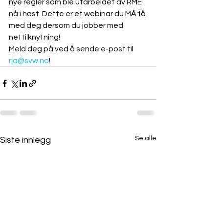
nye regler som ble utarbeidet av RME 
nå i høst. Dette er et webinar du MÅ få 
med deg dersom du jobber med 
nettilknytning!
Meld deg på ved å sende e-post til 
rja@svw.no
!
Se alle
Siste innlegg