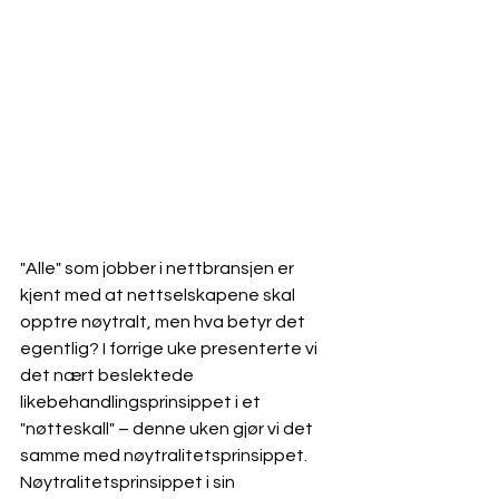
"Alle" som jobber i nettbransjen er 
kjent med at nettselskapene skal 
opptre nøytralt, men hva betyr det 
egentlig? I forrige uke presenterte vi 
det nært beslektede 
likebehandlingsprinsippet i et 
"nøtteskall" – denne uken gjør vi det 
samme med nøytralitetsprinsippet. 
Nøytralitetsprinsippet i sin 