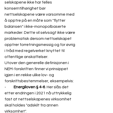
selskapene ikke har felles 
konserntilhørighet bør 
nettselskapene være varsomme med 
å opptre på en måte som "flytter 
balansen" i ikke-monopolbaserte 
markeder. Dette vil selvsagt ikke være 
problematisk dersom nettselskapet 
opptrer forretningsmessig og for øvrig 
i tråd med regelverket knyttet til 
offentlige anskaffelser. 
Utover den generelle definisjonen i 
NEM-forskriften finner vi prinsippet 
igjen i en rekke ulike lov- og 
forskriftsbestemmelser, eksempelvis:
-          
Energiloven
 § 4-6
. Her slås det 
etter endringen i 2021 nå uttrykkelig 
fast at nettselskapenes virksomhet 
skal holdes "adskilt fra annen 
virksomhet".