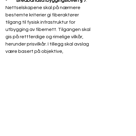
-          
Bredbåndsutbyggingsloven
 § 7
. 
Nettselskapene skal på nærmere 
bestemte kriterier gi fiberaktører 
tilgang til fysisk infrastruktur for 
utbygging av fibernett. Tilgangen skal 
gis på rettferdige og rimelige vilkår, 
herunder prisvilkår. I tillegg skal avslag 
være basert på objektive, 
transparente og forholdsmessige 
kriterier.
Vi vil ta for oss de ulike sidene ved 
nettselskapenes nøytralitetsplikt i 
fremtidige nyhetsbrev.
 Forskrift om nettregulering og 
energimarkedet (FOR-2019-10-24-
1413)
 Lov om produksjon, omforming, 
overføring, omsetning, fordeling og 
bruk av energi m.m. (LOV-1990-06-29-