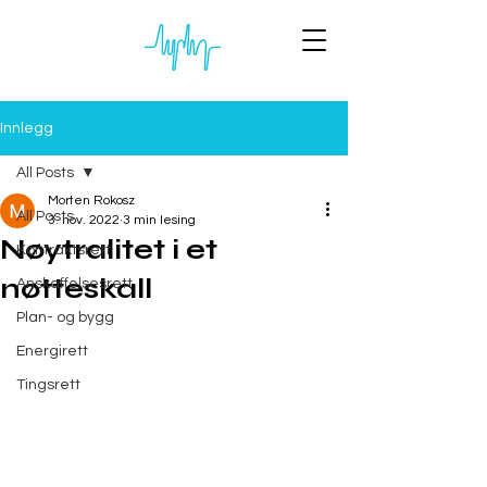
Innlegg
All Posts
Morten Rokosz
All Posts
3. nov. 2022
3 min lesing
Nøytralitet i et
Kontraktsrett
nøtteskall
Anskaffelsesrett
Plan- og bygg
Energirett
Tingsrett