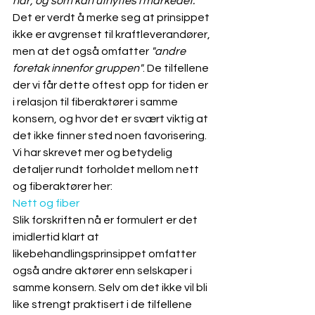
har, og som kan utnyttes i markedet."
Det er verdt å merke seg at prinsippet 
ikke er avgrenset til kraftleverandører, 
men at det også omfatter 
"andre 
foretak innenfor gruppen"
. De tilfellene 
der vi får dette oftest opp for tiden er 
i relasjon til fiberaktører i samme 
konsern, og hvor det er svært viktig at 
det ikke finner sted noen favorisering. 
Vi har skrevet mer og betydelig 
detaljer rundt forholdet mellom nett 
og fiberaktører her:
Nett og fiber
Slik forskriften nå er formulert er det 
imidlertid klart at 
likebehandlingsprinsippet omfatter 
også andre aktører enn selskaper i 
samme konsern. Selv om det ikke vil bli 
like strengt praktisert i de tilfellene 