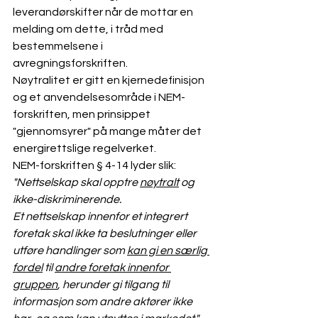
leverandørskifter når de mottar en 
melding om dette, i tråd med 
bestemmelsene i 
avregningsforskriften.
Nøytralitet er gitt en kjernedefinisjon 
og et anvendelsesområde i NEM-
forskriften
, men prinsippet 
"gjennomsyrer" på mange måter det 
energirettslige regelverket.
NEM-forskriften § 4-14 lyder slik:
"Nettselskap skal opptre 
nøytralt
 og 
ikke-diskriminerende.
Et nettselskap innenfor et integrert 
foretak skal ikke ta beslutninger eller 
utføre handlinger som 
kan gi en særlig 
fordel
 til 
andre foretak innenfor 
gruppen
, herunder gi tilgang til 
informasjon som andre aktører ikke 