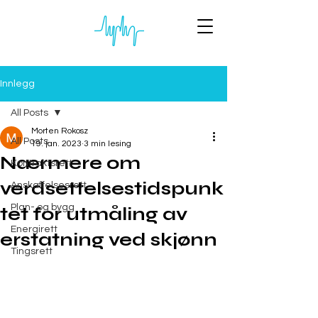
Innlegg
All Posts
Morten Rokosz
All Posts
19. jan. 2023
3 min lesing
Nærmere om
Kontraktsrett
verdsettelsestidspunk
Anskaffelsesrett
Plan- og bygg
tet for utmåling av
Energirett
erstatning ved skjønn
Tingsrett