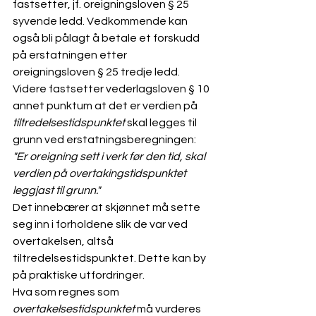
fastsetter, jf. oreigningsloven § 25 
syvende ledd. Vedkommende kan 
også bli pålagt å betale et forskudd 
på erstatningen etter 
oreigningsloven § 25 tredje ledd. 
Videre fastsetter vederlagsloven § 10 
annet punktum at det er verdien på 
tiltredelsestidspunktet
 skal legges til 
grunn ved erstatningsberegningen: 
"Er oreigning sett i verk før den tid, skal 
verdien på overtakingstidspunktet 
leggjast til grunn."
Det innebærer at skjønnet må sette 
seg inn i forholdene slik de var ved 
overtakelsen, altså 
tiltredelsestidspunktet. Dette kan by 
på praktiske utfordringer.
Hva som regnes som 
overtakelsestidspunktet
 må vurderes 