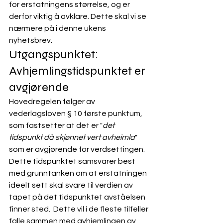
for erstatningens størrelse, og er 
derfor viktig å avklare. Dette skal vi se 
nærmere på i denne ukens 
nyhetsbrev.  
Utgangspunktet: 
Avhjemlingstidspunktet er 
avgjørende
Hovedregelen følger av 
vederlagsloven
 § 10 første punktum, 
som fastsetter at det er "
det 
tidspunkt då skjønnet vert avheimla
" 
som er avgjørende for verdsettingen. 
Dette tidspunktet samsvarer best 
med grunntanken om at erstatningen 
ideelt sett skal svare til verdien av 
tapet på det tidspunktet avståelsen 
finner sted. 
 Dette vil i de fleste tilfeller 
falle sammen med avhjemlingen av 