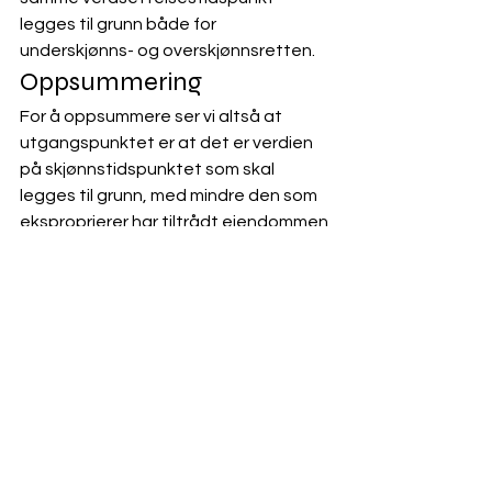
legges til grunn både for 
underskjønns- og overskjønnsretten. 
Oppsummering
For å oppsummere ser vi altså at 
utgangspunktet er at det er verdien 
på skjønnstidspunktet som skal 
legges til grunn, med mindre den som 
eksproprierer har tiltrådt eiendommen 
tidligere (forhåndstiltredelse). I 
sistnevnte tilfelle er det verdien på 
overtakelsestidspunktet som skal 
legges til grunn. I slike tilfeller vil videre 
grunneier kunne lide et såkalt 
avsavnstap
. Dette vil vi redegjøre 
nærmere for i et eget nyhetsbrev. 
 LOV-1984-04-06-17.
 Dette kommer f.eks. til uttrykk i 
skjønnsprosessloven § 53 som gir 