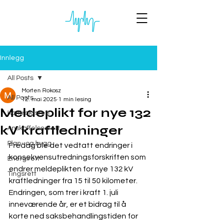
Innlegg
All Posts
Morten Rokosz
All Posts
12. mai 2025
1 min lesing
Meldeplikt for nye 132
Kontraktsrett
kV kraftledninger
Anskaffelsesrett
Plan- og bygg
Fredag ble det vedtatt endringer i 
konsekvensutredningsforskriften som 
Energirett
endrer meldeplikten for nye 132 kV 
Tingsrett
kraftledninger fra 15 til 50 kilometer.
Endringen, som trer i kraft 1. juli 
inneværende år, er et bidrag til å 
korte ned saksbehandlingstiden for 