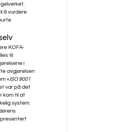
gelverket. 
l å vurdere 
purte 
selv
lere KOFA-
es til 
ørelsene i 
nte avgjørelsen 
om «
ISO 9001 
et var på det 
 kom til at 
elig system. 
dørens 
 presentert 