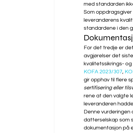
med standarden ikke 
Som oppdragsgiver b
leverandørens kvali
standardene i den gr
Dokumentasjo
For det tredje er d
avgjørelser det siste 
kvalitetssikrings- o
KOFA 2023/307
, 
KO
gir opphav til flere
sertifisering eller 
rene at den valgte l
leverandøren hadde 
Denne vurderingen a
datterselskap som sk
dokumentasjon på et