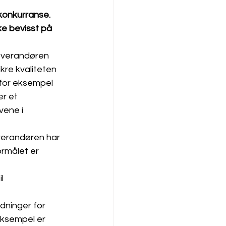
 konkurranse. 
ke bevisst på 
leverandøren 
kre kvaliteten 
 for eksempel 
er et 
vene i 
everandøren har 
rmålet er 
l 
dninger for 
eksempel er 