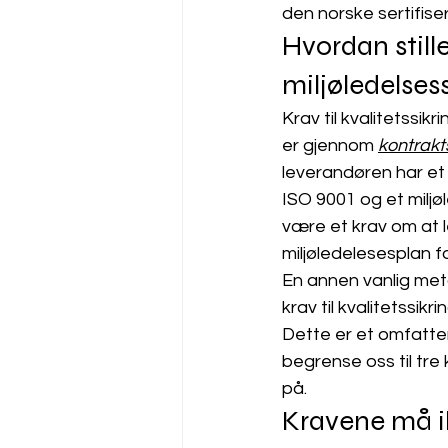
den norske sertifise
Hvordan stille
miljøledelse
Krav til kvalitetssik
er gjennom 
kontrakt
leverandøren har et 
ISO 9001 og et miljøl
være et krav om at l
miljøledelesesplan f
En annen vanlig meto
krav til kvalitetssik
Dette er et omfatten
begrense oss til tre
på.
Kravene må i