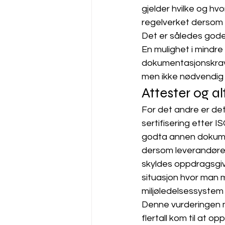
gjelder hvilke og hvo
regelverket dersom k
Det er således gode 
En mulighet i mindre
dokumentasjonskraven
men ikke nødvendig f
Attester og a
For det andre er de
sertifisering etter 
godta annen dokumenta
dersom leverandøren i
skyldes oppdragsgiv
situasjon hvor man 
miljøledelsessystem 
Denne vurderingen m
flertall kom til at 