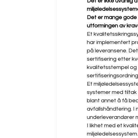
Det er ikke uvanlig a
miljøledelsessystemer
Det er mange gode gru
utformingen av krave
Et kvalitetssikrings
har implementert pro
på leveransene. Det 
sertifisering etter k
kvalitetsstempel og 
sertifiseringsordnin
Et miljøledelsessyst
systemer med tiltak 
blant annet å få bed
avfallshåndtering. I m
underleverandører 
I likhet med et kval
miljøledelsessystem