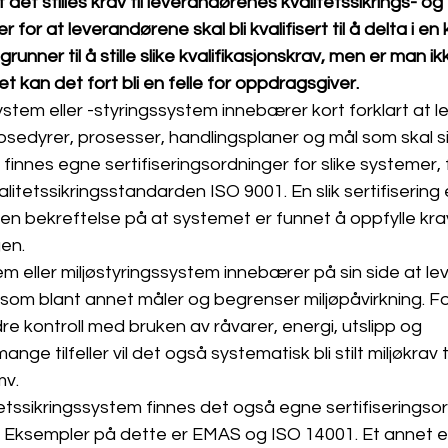
t det stilles krav til leverandørenes kvalitetssikrings- og 
 for at leverandørene skal bli kvalifisert til å delta i en
nner til å stille slike kvalifikasjonskrav, men er man ik
t kan det fort bli en felle for oppdragsgiver.
system eller -styringssystem innebærer kort forklart at 
sedyrer, prosesser, handlingsplaner og mål som skal si
finnes egne sertifiseringsordninger for slike systemer,
valitetssikringsstandarden ISO 9001. En slik sertifisering 
en bekreftelse på at systemet er funnet å oppfylle kra
gen.
em eller miljøstyringssystem innebærer på sin side at l
som blant annet måler og begrenser miljøpåvirkning. Fo
re kontroll med bruken av råvarer, energi, utslipp og 
ange tilfeller vil det også systematisk bli stilt miljøkrav ti
mv.
itetssikringssystem finnes det også egne sertifiseringsor
. Eksempler på dette er EMAS
 og ISO 14001. Et annet 