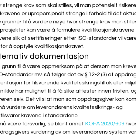
r strenge krav som skal stilles, vil man potensielt risikere
ravene er uproporsjonalt strenge i forhold til det aktuel
grunner til å vurdere nøye hvor strenge krav man stiller
 prosjekter kan være å formulere kvalifikasjonskravene
e slik at sertifiseringer etter ISO-standarder vil være t
or å oppfylle kvalifikasjonskravet.
lternativ dokumentasjon
t grunn til å være oppmerksom på at dersom man krever
ISO-standarder mv. så følger det av § 12-2 (3) at oppdra
sjon for tilsvarende kvalitetssikringstiltak eller miljøl
kke har mulighet til å få slike attester innen fristen, o
eren selv. Det vil si at man som oppdragsgiver kan kom
må vurdere om leverandørens kvalitetssikrings- og 
tilsvarer kravene i standardene. 
å være forsvarlig, se blant annet 
KOFA 2020/609
 hvo
oppdragsgivers vurdering av om leverandørens system var 