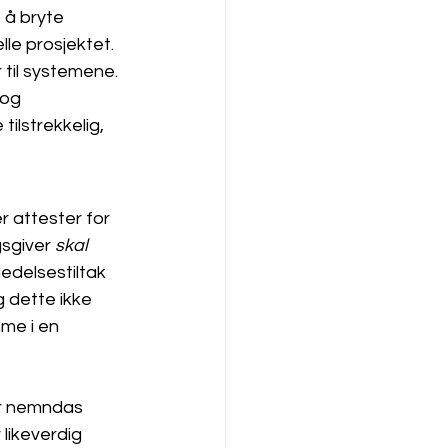
 å bryte 
le prosjektet. 
 til systemene. 
 og 
ilstrekkelig, 
 attester for 
gsgiver
 skal
edelsestiltak 
g dette ikke 
me i en 
r nemndas 
likeverdig 