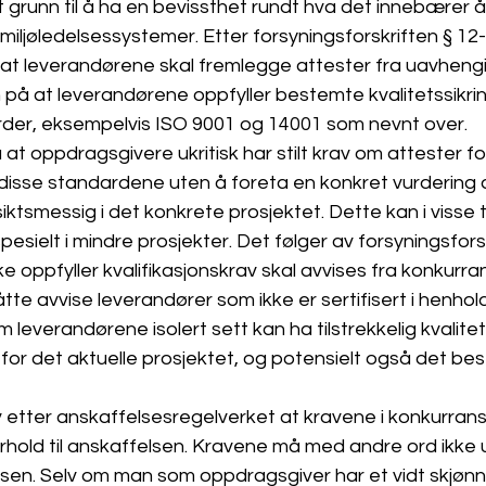
 grunn til å ha en bevissthet rundt hva det innebærer å st
 miljøledelsessystemer. Etter forsyningsforskriften § 12-
e at leverandørene skal fremlegge attester fra uavheng
å at leverandørene oppfyller bestemte kvalitetssikring
rder, eksempelvis ISO 9001 og 14001 som nevnt over.
at oppdragsgivere ukritisk har stilt krav om attester fo
r disse standardene uten å foreta en konkret vurdering 
ktsmessig i det konkrete prosjektet. Dette kan i visse til
pesielt i mindre prosjekter. Det følger av forsyningsfors
 oppfyller kvalifikasjonskrav skal avvises fra konkurrans
tte avvise leverandører som ikke er sertifisert i henhold 
 leverandørene isolert sett kan ha tilstrekkelig kvalitet
for det aktuelle prosjektet, og potensielt også det beste
av etter anskaffelsesregelverket at kravene i konkurra
rhold til anskaffelsen. Kravene må med andre ord ikke 
en. Selv om man som oppdragsgiver har et vidt skjønn 