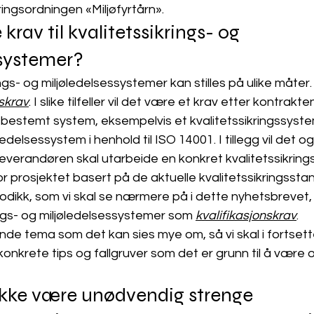
ringsordningen «Miljøfyrtårn».
 krav til kvalitetssikrings- og 
ssystemer?
rings- og miljøledelsessystemer kan stilles på ulike måter
skrav
. I slike tilfeller vil det være et krav etter kontrakte
bestemt system, eksempelvis et kvalitetssikringssystem 
edelsessystem i henhold til ISO 14001. I tillegg vil det o
everandøren skal utarbeide en konkret kvalitetssikrings
or prosjektet basert på de aktuelle kvalitetssikringsst
dikk, som vi skal se nærmere på i dette nyhetsbrevet, e
rings- og miljøledelsessystemer som 
kvalifikasjonskrav
. 
de tema som det kan sies mye om, så vi skal i fortsett
 konkrete tips og fallgruver som det er grunn til å vær
kke være unødvendig strenge