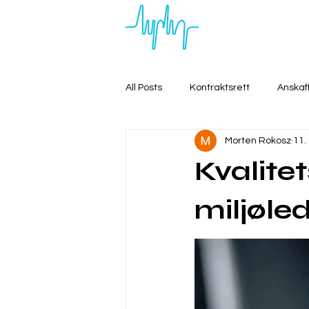
All Posts
Kontraktsrett
Anskaf
Morten Rokosz
11.
Kvalite
miljøle