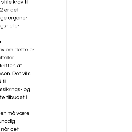
ille krav til 
2 er det 
ige organer 
s- eller 
r 
av om dette er 
feller 
kriften at 
en. Det vil si 
til 
ssikrings- og 
 tilbudet i 
nsen må være 
unødig 
når det 