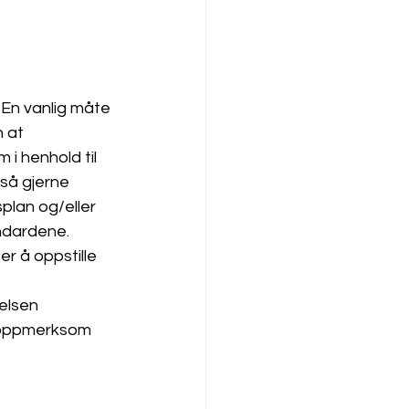
. En vanlig måte 
n at 
i henhold til 
gså gjerne 
plan og/eller 
andardene.
r å oppstille 
elsen 
e oppmerksom 