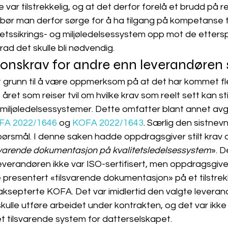
var tilstrekkelig, og at det derfor forelå et brudd på re
ør man derfor sørge for å ha tilgang på kompetanse ti
tetssikrings- og miljøledelsessystem opp mot de etters
ad det skulle bli nødvendig.
nskrav for andre enn leverandøren 
et grunn til å være oppmerksom på at det har kommet f
året som reiser tvil om hvilke krav som reelt sett kan still
g miljøledelsessystemer. Dette omfatter blant annet avgj
FA 2022/1646
 og 
KOFA 2022/1643
. Særlig den sistnev
 spørsmål. I denne saken hadde oppdragsgiver stilt krav 
tilsvarende dokumentasjon på kvalitetsledelsessystem
». D
everandøren ikke var ISO-sertifisert, men oppdragsgiver
presentert «tilsvarende dokumentasjon» på et tilstrekk
ksepterte KOFA. Det var imidlertid den valgte leveran
ulle utføre arbeidet under kontrakten, og det var ikke
 tilsvarende system for datterselskapet.