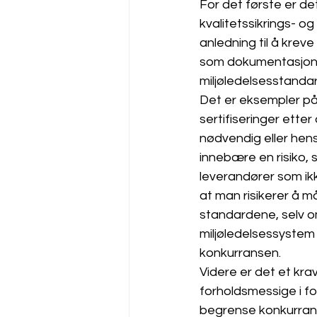
For det første er det
kvalitetssikrings- og
anledning til å krev
som dokumentasjon p
miljøledelsesstanda
Det er eksempler på 
sertifiseringer ette
nødvendig eller hensi
innebære en risiko, s
leverandører som ikke
at man risikerer å må
standardene, selv om
miljøledelsessystem 
konkurransen.
Videre er det et kr
forholdsmessige i fo
begrense konkurrans