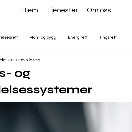
Hjem
Tjenester
Om oss
felsesrett
Plan- og bygg
Energirett
Tingsrett
 okt. 2023
6 min lesing
ts- og
delsessystemer