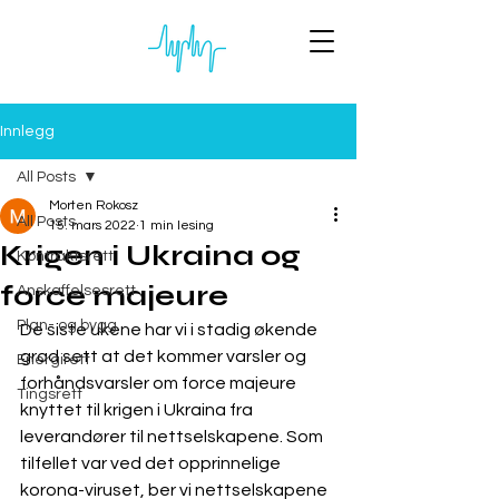
Innlegg
All Posts
Morten Rokosz
All Posts
15. mars 2022
1 min lesing
Krigen i Ukraina og
Kontraktsrett
force majeure
Anskaffelsesrett
Plan- og bygg
De siste ukene har vi i stadig økende 
grad sett at det kommer varsler og 
Energirett
forhåndsvarsler om force majeure 
Tingsrett
knyttet til krigen i Ukraina fra 
leverandører til nettselskapene. Som 
tilfellet var ved det opprinnelige 
korona-viruset, ber vi nettselskapene 