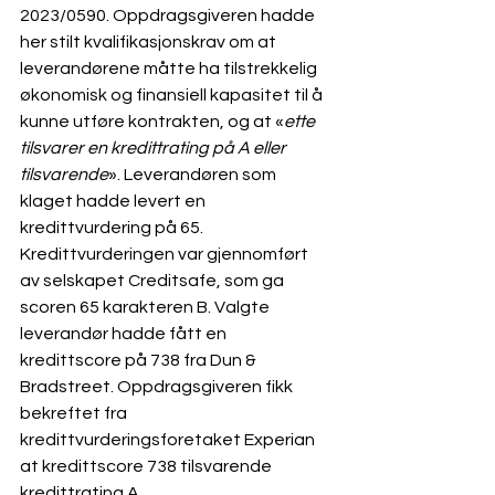
2023/0590.
 Oppdragsgiveren hadde 
her stilt kvalifikasjonskrav om at 
leverandørene måtte ha tilstrekkelig 
økonomisk og finansiell kapasitet til å 
kunne utføre kontrakten, og at «
ette 
tilsvarer en kredittrating på A eller 
tilsvarende
». Leverandøren som 
klaget hadde levert en 
kredittvurdering på 65. 
Kredittvurderingen var gjennomført 
av selskapet Creditsafe, som ga 
scoren 65 karakteren B. Valgte 
leverandør hadde fått en 
kredittscore på 738 fra Dun & 
Bradstreet. Oppdragsgiveren fikk 
bekreftet fra 
kredittvurderingsforetaket Experian 
at kredittscore 738 tilsvarende 
kredittrating A.