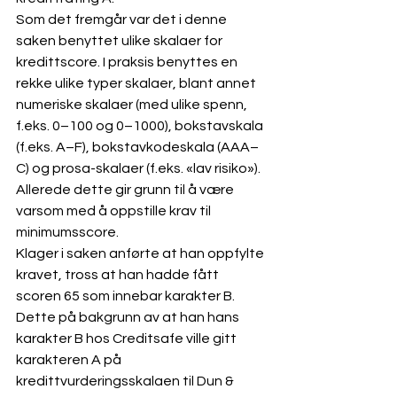
Som det fremgår var det i denne 
saken benyttet ulike skalaer for 
kredittscore. I praksis benyttes en 
rekke ulike typer skalaer, blant annet 
numeriske skalaer (med ulike spenn, 
f.eks. 0–100 og 0–1000), bokstavskala 
(f.eks. A–F), bokstavkodeskala (AAA–
C) og prosa-skalaer (f.eks. «lav risiko»). 
Allerede dette gir grunn til å være 
varsom med å oppstille krav til 
minimumsscore.
Klager i saken anførte at han oppfylte 
kravet, tross at han hadde fått 
scoren 65 som innebar karakter B. 
Dette på bakgrunn av at han hans 
karakter B hos Creditsafe ville gitt 
karakteren A på 
kredittvurderingsskalaen til Dun & 