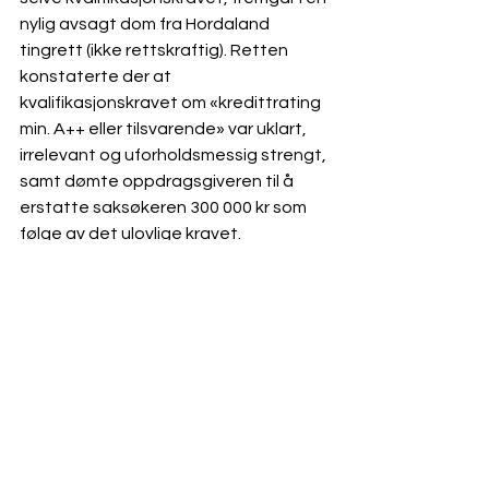
nylig avsagt dom fra Hordaland 
tingrett (ikke rettskraftig).
 Retten 
konstaterte der at 
kvalifikasjonskravet om «kredittrating 
min. A++ eller tilsvarende» var uklart, 
irrelevant og uforholdsmessig strengt, 
samt dømte oppdragsgiveren til å 
erstatte saksøkeren 300 000 kr som 
følge av det ulovlige kravet.
Hvordan unngår jeg å 
«tråkke i salaten»?
Det må alltid i hver enkelt anskaffelse 
vurderes om det skal oppstilles 
kvalifikasjonskrav til økonomisk og 
finansiell kapasitet. Normalt bør dette 
gjøres, men anskaffelsens art eller 
omfang, eller strenge inngangskrav i 
en kvalifikasjonsordning, kan tilsi at 