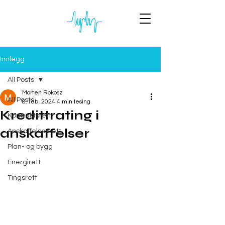
Innlegg
All Posts
Morten Rokosz
All Posts
8. feb. 2024
4 min lesing
Kredittrating i
Kontraktsrett
anskaffelser
Anskaffelsesrett
Plan- og bygg
Energirett
Tingsrett