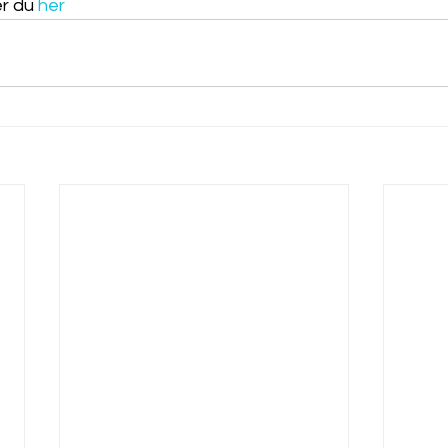
r du 
her