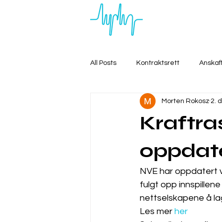
All Posts
Kontraktsrett
Anskaf
Morten Rokosz
2. 
Kraftra
oppdate
NVE har oppdatert v
fulgt opp innspillene
nettselskapene å lag
Les mer 
her