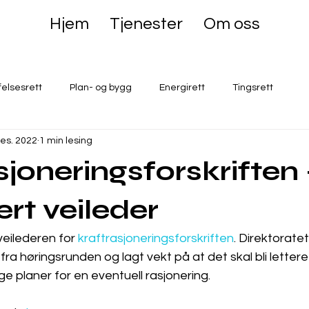
Hjem
Tjenester
Om oss
felsesrett
Plan- og bygg
Energirett
Tingsrett
des. 2022
1 min lesing
sjoneringsforskriften 
rt veileder
eilederen for 
kraftrasjoneringsforskriften
. Direktorate
 fra høringsrunden og lagt vekt på at det skal bli lettere
e planer for en eventuell rasjonering. 