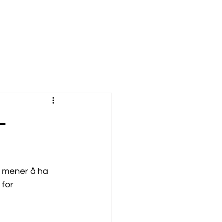
-
t mener å ha 
 for 