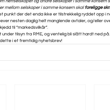
om nettselskapet og andre selskaper i samme konsern s
aler mellom selskaper i samme konsern skal 
foreligge skri
t punkt der det enda ikke er tilstrekkelig ryddet opp i 
lever nesten daglig helt manglende avtaler, og/eller ove
kjedd til “markedsvilkår”. 
t under tilsyn fra RME, og ventelig bli slått hardt ned på.
 dette i et fremtidig nyhetsbrev!