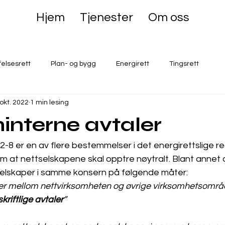
Hjem
Tjenester
Om oss
felsesrett
Plan- og bygg
Energirett
Tingsrett
 okt. 2022
1 min lesing
interne avtaler
§ 2-8 er en av flere bestemmelser i det energirettslige 
v om at nettselskapene skal opptre nøytralt. Blant annet
elskaper i samme konsern på følgende måter:
ner mellom nettvirksomheten og øvrige virksomhetsområ
skriftlige avtaler
”