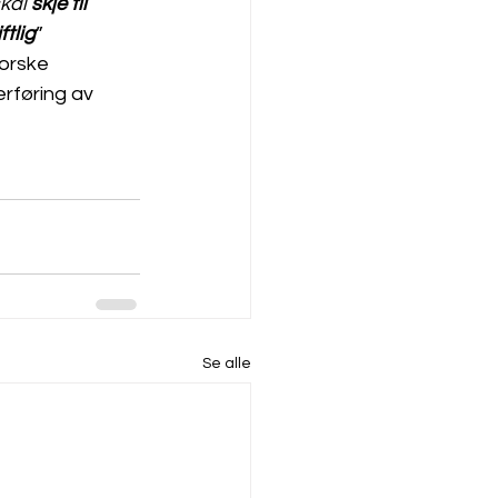
kal 
skje til 
ftlig
”
norske 
rføring av 
Se alle