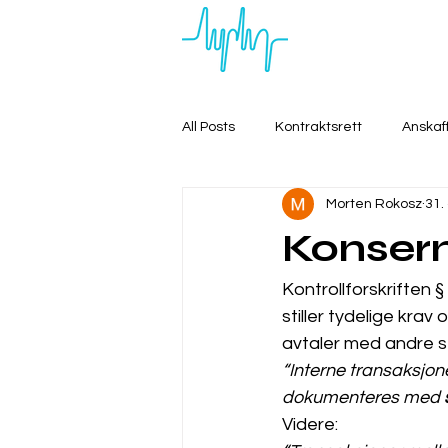
All Posts
Kontraktsrett
Anskaf
Morten Rokosz
31.
Konsern
Kontrollforskriften 
stiller tydelige kra
avtaler med andre s
“Interne transaksjo
dokumenteres med 
Videre: