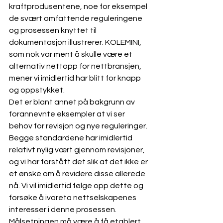
kraftprodusentene, noe for eksempel 
de svært omfattende reguleringene 
og prosessen knyttet til 
dokumentasjon illustrerer. KOLEMINI, 
som nok var ment å skulle være et 
alternativ nettopp for nettbransjen, 
mener vi imidlertid har blitt for knapp 
og oppstykket. 
Det er blant annet på bakgrunn av 
forannevnte eksempler at vi ser 
behov for revisjon og nye reguleringer. 
Begge standardene har imidlertid 
relativt nylig vært gjennom revisjoner, 
og vi har forstått det slik at det ikke er 
et ønske om å revidere disse allerede 
nå. Vi vil imidlertid følge opp dette og 
forsøke å ivareta nettselskapenes 
interesser i denne prosessen. 
Målsetningen må være å få etablert 