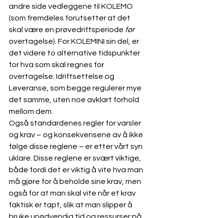
andre side vedleggene til KOLEMO 
(som fremdeles forutsetter at det 
skal være en prøvedriftsperiode 
før 
overtagelse). For KOLEMINI sin del, er 
det videre to alternative tidspunkter 
for hva som skal regnes for 
overtagelse: Idriftsettelse og 
Leveranse, som begge regulerer mye 
det samme, uten noe avklart forhold 
mellom dem.
Også standardenes regler for varsler 
og krav – og konsekvensene av å ikke 
følge disse reglene – er etter vårt syn 
uklare. Disse reglene er svært viktige, 
både fordi det er viktig å vite hva man 
må gjøre for å beholde sine krav, men 
også for at man skal vite når et krav 
faktisk er tapt, slik at man slipper å 
bruke unødvendig tid og ressurser på 