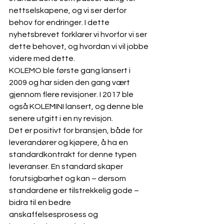
nettselskapene, og vi ser derfor 
behov for endringer. I dette 
nyhetsbrevet forklarer vi hvorfor vi ser 
dette behovet, og hvordan vi vil jobbe 
videre med dette.
KOLEMO ble første gang lansert i 
2009 og har siden den gang vært 
gjennom flere revisjoner. I 2017 ble 
også KOLEMINI lansert, og denne ble 
senere utgitt i en ny revisjon.
Det er positivt for bransjen, både for 
leverandører og kjøpere, å ha en 
standardkontrakt for denne typen 
leveranser. En standard skaper 
forutsigbarhet og kan – dersom 
standardene er tilstrekkelig gode – 
bidra til en bedre 
anskaffelsesprosess og 