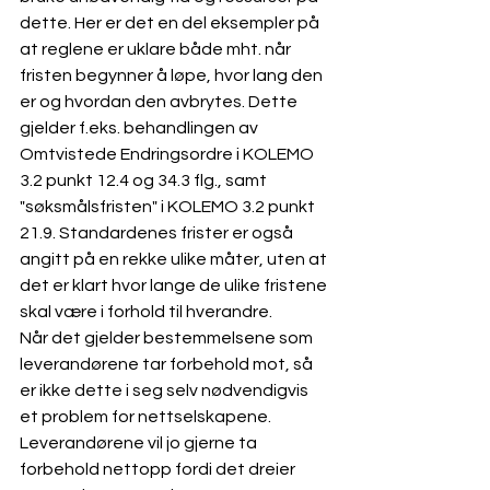
dette. Her er det en del eksempler på 
at reglene er uklare både mht. når 
fristen begynner å løpe, hvor lang den 
er og hvordan den avbrytes. Dette 
gjelder f.eks. behandlingen av 
Omtvistede Endringsordre i KOLEMO 
3.2 punkt 12.4 og 34.3 flg., samt 
"søksmålsfristen" i KOLEMO 3.2 punkt 
21.9. Standardenes frister er også 
angitt på en rekke ulike måter, uten at 
det er klart hvor lange de ulike fristene 
skal være i forhold til hverandre.
Når det gjelder bestemmelsene som 
leverandørene tar forbehold mot, så 
er ikke dette i seg selv nødvendigvis 
et problem for nettselskapene. 
Leverandørene vil jo gjerne ta 
forbehold nettopp fordi det dreier 