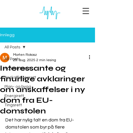
Innlegg
All Posts
Morten Rokosz
All Posts
29. aug. 2025
2 min lesing
Interessante og
Kontraktsrett
finurlige avklaringer
Anskaffelsesrett
Plan- og bygg
om anskaffelser i ny
Energirett
dom fra EU-
Tingsrett
domstolen
Det har nylig falt en dom fra EU-
domstolen som byr på flere 