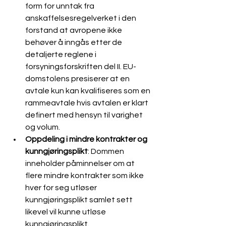
form for unntak fra 
anskaffelsesregelverket i den 
forstand at avropene ikke 
behøver å inngås etter de 
detaljerte reglene i 
forsyningsforskriften del II. EU-
domstolens presiserer at en 
avtale kun kan kvalifiseres som en 
rammeavtale hvis avtalen er klart 
definert med hensyn til varighet 
og volum.
Oppdeling i mindre kontrakter og 
kunngjøringsplikt
: Dommen 
inneholder påminnelser om at 
flere mindre kontrakter som ikke 
hver for seg utløser 
kunngjøringsplikt samlet sett 
likevel vil kunne utløse 
kunngjøringsplikt.