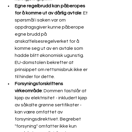
Egne regelbrudd kan påberopes 
for å komme ut av dårlig avtale
: Et 
spørsmål i saken var om 
oppdragsgiver kunne påberope 
egne brudd på 
anskaffelsesregelverket for å 
komme seg ut av en avtale som 
hadde blitt økonomisk ugunstig. 
EU-domstolen bekrefter at 
prinsippet om rettsmisbruk ikke er 
til hinder for dette.
Forsyningsforskriftens 
virkeområde
: Dommen fastslår at 
kjøp av elektrisitet - inkludert kjøp 
av såkalte grønne sertifikater - 
kan være omfattet av 
forsyningsdirektivet. Begrebet 
"forsyning" omfatter ikke kun 