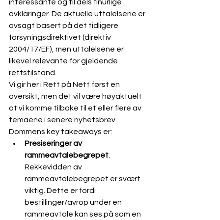
interessante og til dels finurlige 
avklaringer. De aktuelle uttalelsene er 
avsagt basert på det tidligere 
forsyningsdirektivet (direktiv 
2004/17/EF), men uttalelsene er 
likevel relevante for gjeldende 
rettstilstand.
Vi gir her i Rett på Nett først en 
oversikt, men det vil være høyaktuelt 
at vi komme tilbake til et eller flere av 
temaene i senere nyhetsbrev.
Dommens key takeaways er:
Presiseringer av 
rammeavtalebegrepet
: 
Rekkevidden av 
rammeavtalebegrepet er svært 
viktig. Dette er fordi 
bestillinger/avrop under en 
rammeavtale kan ses på som en 