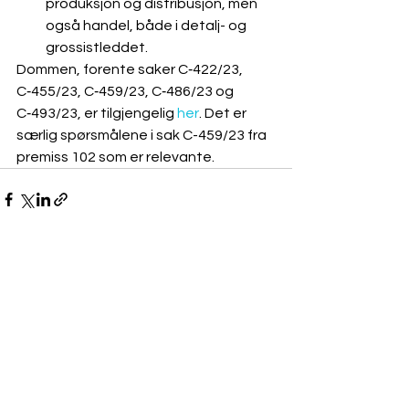
produksjon og distribusjon, men 
også handel, både i detalj- og 
grossistleddet.
Dommen, forente saker C‑422/23, 
C‑455/23, C‑459/23, C‑486/23 og 
C‑493/23, er tilgjengelig 
her
. Det er 
særlig spørsmålene i sak C-459/23 fra 
premiss 102 som er relevante.
Se alle
Siste innlegg