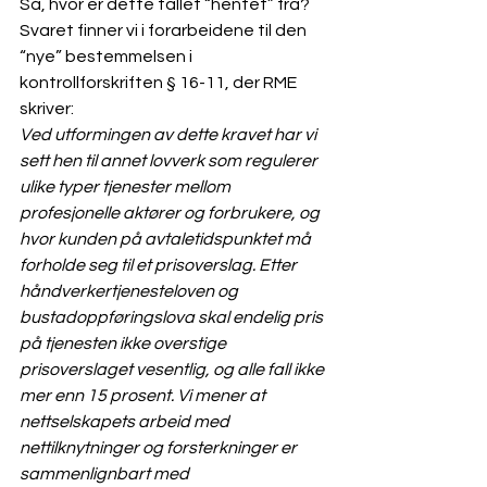
Så, hvor er dette tallet “hentet” fra?
Svaret finner vi i forarbeidene til den 
“nye” bestemmelsen i 
kontrollforskriften § 16-11, der RME 
skriver:
Ved utformingen av dette kravet har vi 
sett hen til annet lovverk som regulerer 
ulike typer tjenester mellom 
profesjonelle aktører og forbrukere, og 
hvor kunden på avtaletidspunktet må 
forholde seg til et prisoverslag. Etter 
håndverkertjenesteloven og 
bustadoppføringslova skal endelig pris 
på tjenesten ikke overstige 
prisoverslaget vesentlig, og alle fall ikke 
mer enn 15 prosent. Vi mener at 
nettselskapets arbeid med 
nettilknytninger og forsterkninger er 
sammenlignbart med 