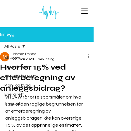
Innlegg
All Posts
Morten Rokosz
All Posts
22. mai 2023
1 min lesing
Hvorfor 15% ved
Kontraktsrett
etterberegning av
Anskaffelsesrett
Plan- og bygg
anleggsbidrag?
Energirett
Vi i SVW får ofte spørsmålet om hva 
Tingsrett
som er den faglige begrunnelsen for 
at etterberegning av 
anleggsbidraget ikke kan overstige 
15 % av det opprinnelige estimatet. 