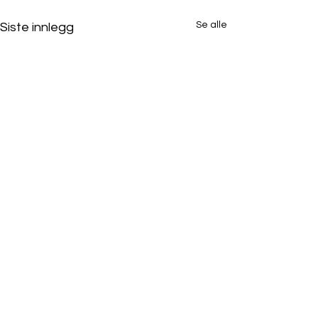
Se alle
Siste innlegg
Webinar 23. oktober
2025 kl. 10:00
<p style="white-space:pre-
Kommentarer