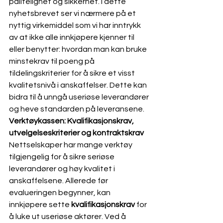
pålitelighet og sikkerhet. I dette 
nyhetsbrevet ser vi nærmere på et 
nyttig virkemiddel som vi har inntrykk 
av at ikke alle innkjøpere kjenner til 
eller benytter: hvordan man kan bruke 
minstekrav til poeng på 
tildelingskriterier for å sikre et visst 
kvalitetsnivå i anskaffelser. Dette kan 
bidra til å unngå useriøse leverandører 
og heve standarden på leveransene.
Verktøykassen: Kvalifikasjonskrav, 
utvelgelseskriterier og kontraktskrav
Nettselskaper har mange verktøy 
tilgjengelig for å sikre seriøse 
leverandører og høy kvalitet i 
anskaffelsene. Allerede før 
evalueringen begynner, kan 
innkjøpere sette 
kvalifikasjonskrav
 for 
å luke ut useriøse aktører. Ved å 