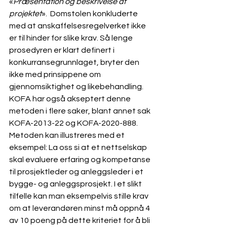
«
Præsentation og beskrivelse af 
projektet
».  Domstolen konkluderte 
med at anskaffelsesregelverket ikke 
er til hinder for slike krav. Så lenge 
prosedyren er klart definert i 
konkurransegrunnlaget, bryter den 
ikke med prinsippene om 
gjennomsiktighet og likebehandling. 
KOFA har også akseptert denne 
metoden i flere saker, blant annet sak 
KOFA-2013-22 og KOFA-2020-888.
Metoden kan illustreres med et 
eksempel: La oss si at et nettselskap 
skal evaluere erfaring og kompetanse 
til prosjektleder og anleggsleder i et 
bygge- og anleggsprosjekt. I et slikt 
tilfelle kan man eksempelvis stille krav 
om at leverandøren minst må oppnå 4 
av 10 poeng på dette kriteriet for å bli 