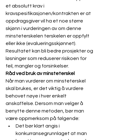
et absolutt krav i 
kravspesifikasjonen/kontrakten er at 
oppdragsgiver vil ha et noe større 
skjønn i vurderingen av om denne 
minsteterskelen terskelen er oppfylt 
eller ikke (evalueringsskjønnet). 
Resultatet kan bli bedre prosjekter og 
løsninger som reduserer risikoen for 
feil, mangler og forsinkelser.
Råd ved bruk av minsteterskel
Når man vurderer om minsteterskel 
skal brukes, er det viktig å vurdere 
behovet nøye i hver enkelt 
anskaffelse. Dersom man velger å 
benytte denne metoden, bør man 
være oppmerksom på følgende:
Det bør klart angis i 
konkurransegrunnlaget at man 