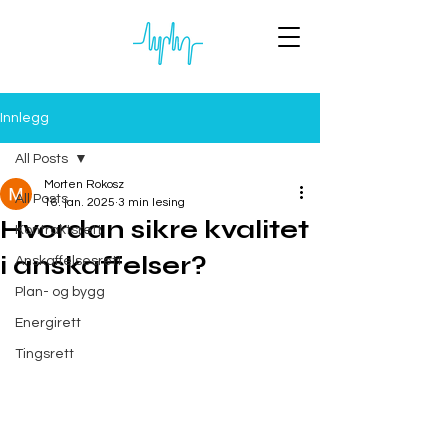
Innlegg
All Posts
Morten Rokosz
All Posts
16. jan. 2025
3 min lesing
Hvordan sikre kvalitet
Kontraktsrett
i anskaffelser?
Anskaffelsesrett
Plan- og bygg
Energirett
Tingsrett