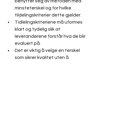
benytter seg av metoden med 
minsteterskel og for hvilke 
tildelingskriterier dette gjelder.
Tidlelingskriteriene må uformes 
klart og tydelig slik at 
leverandørene forstår hva de blir 
evaluert på.
Det er viktig å velge en terskel 
som sikrer kvalitet uten å 
ekskludere solide aktører. 
Terskelen bør derfor ikke settes 
for høyt. Ved å sette en høy 
terskel risikerer man også at man 
får en mindre poengskala å «spille 
på» når man skal evaluere 
tilbudene, noe som kan føre til 
utfordringer når man skal vurdere 
pris og kvalitet samlet.
En minsteterskel bør brukes i 