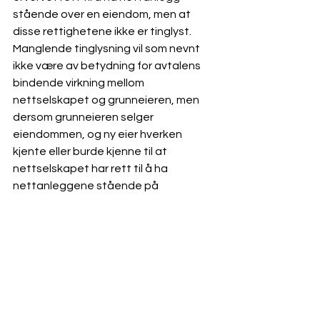
stående over en eiendom, men at 
disse rettighetene ikke er tinglyst. 
Manglende tinglysning vil som nevnt 
ikke være av betydning for avtalens 
bindende virkning mellom 
nettselskapet og grunneieren, men 
dersom grunneieren selger 
eiendommen, og ny eier hverken 
kjente eller burde kjenne til at 
nettselskapet har rett til å ha 
nettanleggene stående på 
eiendommen, vil nettselskapets 
rettigheter kunne utslettes 
(ekstingveres). 
Et sentralt forhold i vurderingen av om 
ny eier kjente eller burde kjenne til 
nettselskapets rettigheter, er om 
nettanleggene er 
synlige
, slik som 