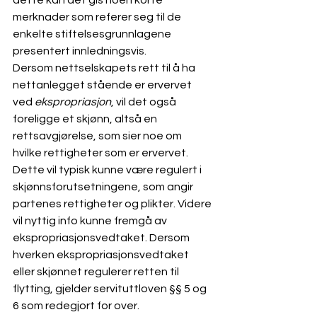
merknader som referer seg til de 
enkelte stiftelsesgrunnlagene 
presentert innledningsvis. 
Dersom nettselskapets rett til å ha 
nettanlegget stående er ervervet 
ved 
ekspropriasjon
, vil det også 
foreligge et skjønn, altså en 
rettsavgjørelse, som sier noe om 
hvilke rettigheter som er ervervet. 
Dette vil typisk kunne være regulert i 
skjønnsforutsetningene, som angir 
partenes rettigheter og plikter. Videre 
vil nyttig info kunne fremgå av 
ekspropriasjonsvedtaket. Dersom 
hverken ekspropriasjonsvedtaket 
eller skjønnet regulerer retten til 
flytting, gjelder servituttloven §§ 5 og 
6 som redegjort for over.  