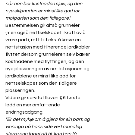
når han ber kostnaden sjølv, og den 
nye skipnaden er minst like god for 
motparten som den tidlegare."
Bestemmelsen gir altså grunneier 
(men også nettselskapet i kraft av å 
være part), rett til f.eks. å kreve en 
nettstasjon med tilhørende jordkabler 
flyttet dersom grunneieren selv bærer 
kostnadene med flyttingen, og den 
nye plasseringen av nettstasjonen og 
jordkablene er minst like god for 
nettselskapet som den tidligere 
plasseringen.
Videre gir servituttloven § 6 første 
ledd en mer omfattende 
endringsadgang: 
"Er det mykje om å gjera for ein part, og 
vinninga på hans side vert monaleg 
større enn tapet på hi, kan han få 