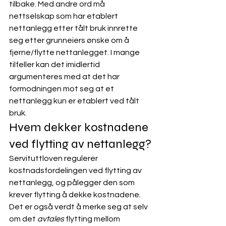
tilbake. Med andre ord må 
nettselskap som har etablert 
nettanlegg etter tålt bruk innrette 
seg etter grunneiers ønske om å 
fjerne/flytte nettanlegget. I mange 
tilfeller kan det imidlertid 
argumenteres med at det har 
formodningen mot seg at et 
nettanlegg kun er etablert ved tålt 
bruk.
Hvem dekker kostnadene 
ved flytting av nettanlegg?
Servituttloven regulerer 
kostnadsfordelingen ved flytting av 
nettanlegg, og pålegger den som 
krever flytting å dekke kostnadene. 
Det er også verdt å merke seg at selv 
om det 
avtales
 flytting mellom 