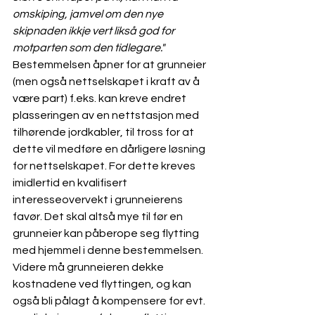
omskiping, jamvel om den nye 
skipnaden ikkje vert likså god for 
motparten som den tidlegare."
Bestemmelsen åpner for at grunneier 
(men også nettselskapet i kraft av å 
være part) f.eks. kan kreve endret 
plasseringen av en nettstasjon med 
tilhørende jordkabler, til tross for at 
dette vil medføre en dårligere løsning 
for nettselskapet. For dette kreves 
imidlertid en kvalifisert 
interesseovervekt i grunneierens 
favør. Det skal altså mye til før en 
grunneier kan påberope seg flytting 
med hjemmel i denne bestemmelsen. 
Videre må grunneieren dekke 
kostnadene ved flyttingen, og kan 
også bli pålagt å kompensere for evt. 