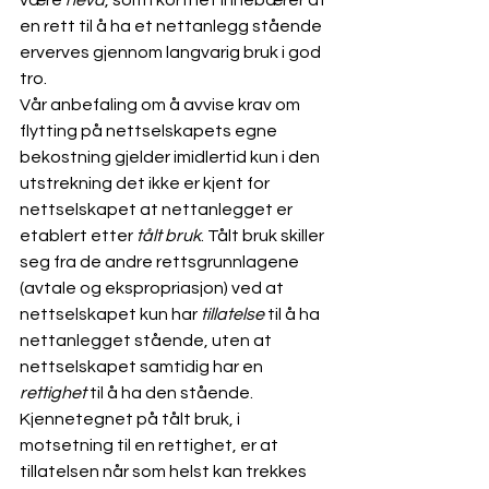
en rett til å ha et nettanlegg stående 
erverves gjennom langvarig bruk i god 
tro.
Vår anbefaling om å avvise krav om 
flytting på nettselskapets egne 
bekostning gjelder imidlertid kun i den 
utstrekning det ikke er kjent for 
nettselskapet at nettanlegget er 
etablert etter 
tålt bruk
. Tålt bruk skiller 
seg fra de andre rettsgrunnlagene 
(avtale og ekspropriasjon) ved at 
nettselskapet kun har 
tillatelse
 til å ha 
nettanlegget stående, uten at 
nettselskapet samtidig har en 
rettighet
 til å ha den stående. 
Kjennetegnet på tålt bruk, i 
motsetning til en rettighet, er at 
tillatelsen når som helst kan trekkes 