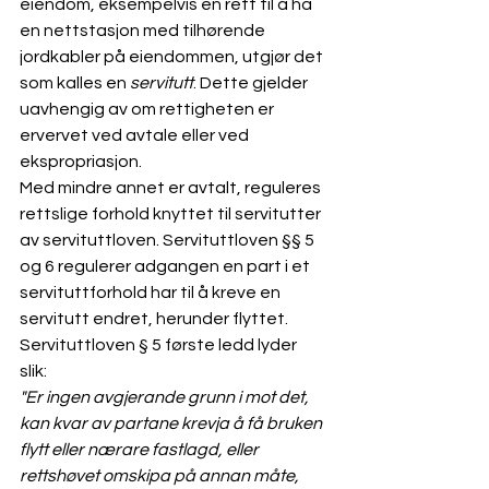
eiendom, eksempelvis en rett til å ha 
en nettstasjon med tilhørende 
jordkabler på eiendommen, utgjør det 
som kalles en 
servitutt
. Dette gjelder 
uavhengig av om rettigheten er 
ervervet ved avtale eller ved 
ekspropriasjon.  
Med mindre annet er avtalt, reguleres 
rettslige forhold knyttet til servitutter 
av servituttloven
. Servituttloven §§ 5 
og 6 regulerer adgangen en part
 i et 
servituttforhold har til å kreve en 
servitutt endret, herunder flyttet.
Servituttloven § 5 første ledd lyder 
slik: 
"Er ingen avgjerande grunn i mot det, 
kan kvar av partane krevja å få bruken 
flytt eller nærare fastlagd, eller 
rettshøvet omskipa på annan måte, 