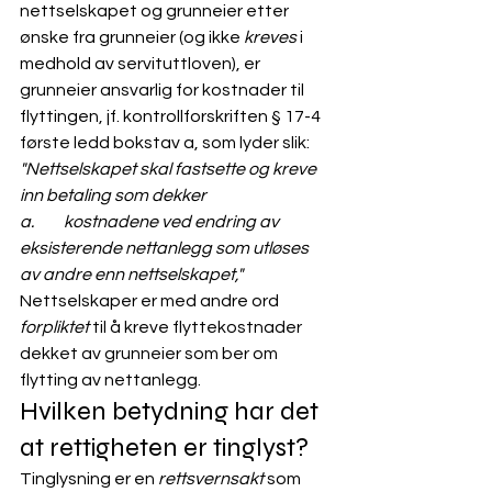
nettselskapet og grunneier etter 
ønske fra grunneier (og ikke 
kreves
 i 
medhold av servituttloven), er 
grunneier ansvarlig for kostnader til 
flyttingen, jf. kontrollforskriften
 § 17-4 
første ledd bokstav a, som lyder slik: 
"Nettselskapet skal fastsette og kreve 
inn betaling som dekker
a.         kostnadene ved endring av 
eksisterende nettanlegg som utløses 
av andre enn nettselskapet,"
Nettselskaper er med andre ord 
forpliktet
 til å kreve flyttekostnader 
dekket av grunneier som ber om 
flytting av nettanlegg. 
Hvilken betydning har det 
at rettigheten er tinglyst? 
Tinglysning er en 
rettsvernsakt
 som 