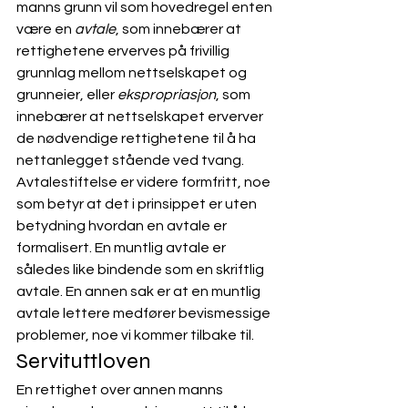
manns grunn vil som hovedregel enten 
være en 
avtale
, som innebærer at 
rettighetene erverves på frivillig 
grunnlag mellom nettselskapet og 
grunneier, eller 
ekspropriasjon
, som 
innebærer at nettselskapet erverver 
de nødvendige rettighetene til å ha 
nettanlegget stående ved tvang.  
Avtalestiftelse er videre formfritt, noe 
som betyr at det i prinsippet er uten 
betydning hvordan en avtale er 
formalisert. En muntlig avtale er 
således like bindende som en skriftlig 
avtale. En annen sak er at en muntlig 
avtale lettere medfører bevismessige 
problemer, noe vi kommer tilbake til.
Servituttloven
En rettighet over annen manns 