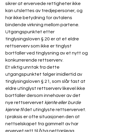
sikrer at ervervede rettigheter ikke 
kan utslettes av tredjepersoner, og 
har ikke betydning for avtalens 
bindende virkning mellom partene. 
Utgangspunktet etter 
tinglysingsloven
 § 20 er at et eldre 
rettserverv som ikke er tinglyst 
bortfaller ved tinglysning av et nytt og 
konkurrerende rettserverv.
Et viktig unntak fra dette 
utgangspunktet følger imidlertid av 
tinglysingsloven § 21, som slår fast at 
eldre utinglyst rettserverv likevel ikke 
bortfaller dersom innehaver av det 
nye rettservervet 
kjente eller burde 
kjenne til
 det utinglyste rettservervet. 
I praksis er ofte situasjonen den at 
nettselskapet fra gammelt av har 
ervervet rett til å ha nettanlegg 