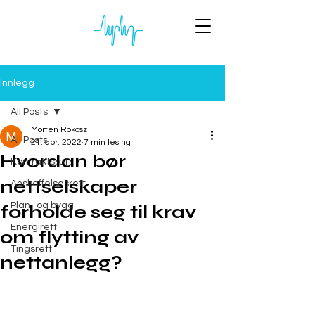
Innlegg
All Posts
Morten Rokosz
All Posts
21. apr. 2022
7 min lesing
Hvordan bør
Kontraktsrett
nettselskaper
Anskaffelsesrett
Plan- og bygg
forholde seg til krav
Energirett
om flytting av
Tingsrett
nettanlegg?