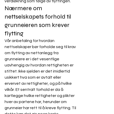
verdiøkning som følge av flyttingen. 
Nærmere om 
nettselskapets forhold til 
grunneieren som krever 
flytting
Vår anbefaling for hvordan 
nettselskaper bør forholde seg til krav 
om flytting av nettanlegg fra 
grunneiere er i det vesentlige 
uavhengig av hvordan rettigheten er 
stiftet. Ikke sjelden er det imidlertid 
usikkert hva som er avtalt eller 
ervervet av rettigheter, og på hvilke 
vilkår. Et sentralt forhold er da å 
kartlegge hvilke rettigheter og plikter 
hver av partene har, herunder om 
grunneier har rett til å kreve flytting. Til 
dette kan det gis noen korte 