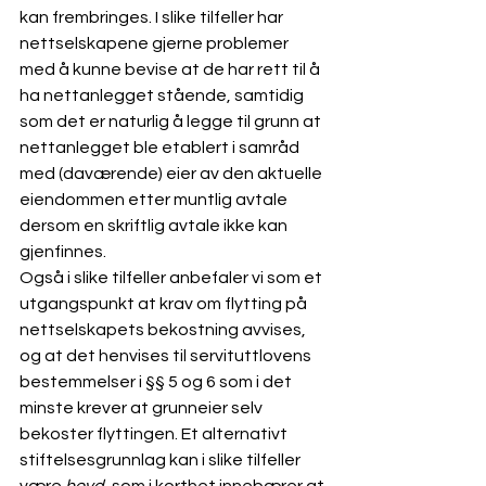
kan frembringes. I slike tilfeller har 
nettselskapene gjerne problemer 
med å kunne bevise at de har rett til å 
ha nettanlegget stående, samtidig 
som det er naturlig å legge til grunn at 
nettanlegget ble etablert i samråd 
med (daværende) eier av den aktuelle 
eiendommen etter muntlig avtale 
dersom en skriftlig avtale ikke kan 
gjenfinnes. 
Også i slike tilfeller anbefaler vi som et 
utgangspunkt at krav om flytting på 
nettselskapets bekostning avvises, 
og at det henvises til servituttlovens 
bestemmelser i §§ 5 og 6 som i det 
minste krever at grunneier selv 
bekoster flyttingen. Et alternativt 
stiftelsesgrunnlag kan i slike tilfeller 
være 
hevd
, som i korthet innebærer at 