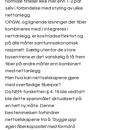
normale tilfeller ikke mer enn 1-2 par 
selv i forbindelse med styring av ulike 
nettanlegg.
OPGW, og lignende løsninger der fiber 
kombineres med / integreres i 
nettanlegg, er kostnadseffektivt og 
på alle måter samfunnsøkonomisk 
rasjonelt. Særlig utenfor de store 
bysentrene er det vanskelig å få frem 
fiber på andre måter enn kombinert 
med nettanlegg.
Men hva kan nettselskapene gjøre 
med overflødige fiberpar? 
Da NEM-forskriften § 4-16 ble vedtatt 
ble dette spørsmålet aktualisert på 
en helt ny måte. Denne 
bestemmelsen forhindrer 
nettselskapene fra å 
“bygge opp 
egen fiberkapasitet med formål å 