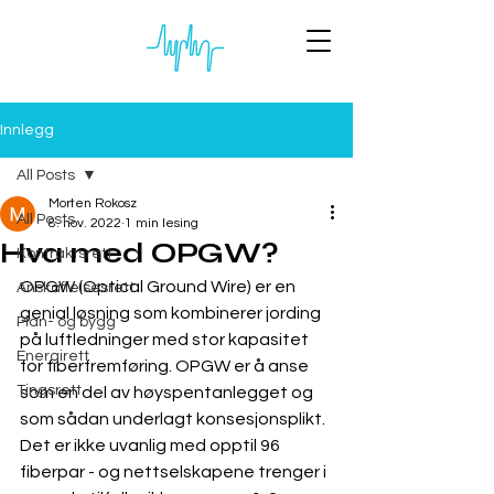
Innlegg
All Posts
Morten Rokosz
All Posts
8. nov. 2022
1 min lesing
Hva med OPGW?
Kontraktsrett
OPGW (Optical Ground Wire) er en 
Anskaffelsesrett
genial løsning som kombinerer jording 
Plan- og bygg
på luftledninger med stor kapasitet 
Energirett
for fiberfremføring. OPGW er å anse 
Tingsrett
som en del av høyspentanlegget og 
som sådan underlagt konsesjonsplikt. 
Det er ikke uvanlig med opptil 96 
fiberpar - og nettselskapene trenger i 