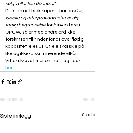
selge eller leie denne ut”
.
Dersom nettselskapene har en 
klar, 
tydelig og etterprøvbar
nettmessig 
faglig begrunnelse
 for å investere i 
OPGW, så er med andre ord ikke 
forskriften til hinder for at overflødig 
kapasitet leies ut. Utleie skal skje på 
like og ikke-diskriminerende vilkår.
Vi har skrevet mer om nett og fiber 
her
: 
Se alle
Siste innlegg