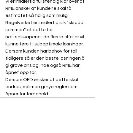
Vi er imidlertid fullstendig klar over at 
RME ønsker at kundene skal få 
estimatet så tidlig som mulig. 
Regelverket er imidlertid slik “skrudd 
sammen” at dette for 
nettselskapene i de fleste tilfeller vil 
kunne føre til suboptimale løsninger. 
Dersom kunden har behov for tall 
tidligere så er den beste løsningen å 
gi grove anslag, noe også RME har 
åpnet opp for.
Dersom OED ønsker at dette skal 
endres, må man gi nye regler som 
åpner for forbehold.