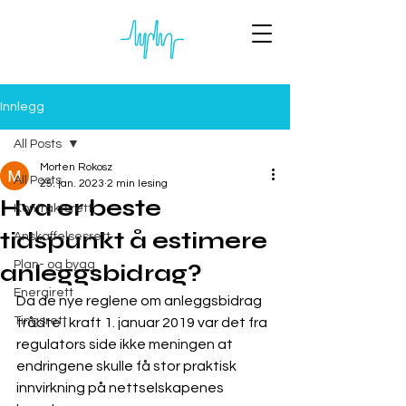
Innlegg
All Posts
Morten Rokosz
All Posts
25. jan. 2023
2 min lesing
Hva er beste
Kontraktsrett
tidspunkt å estimere
Anskaffelsesrett
Plan- og bygg
anleggsbidrag?
Energirett
Da de nye reglene om anleggsbidrag 
Tingsrett
trådte i kraft 1. januar 2019 var det fra 
regulators side ikke meningen at 
endringene skulle få stor praktisk 
innvirkning på nettselskapenes 