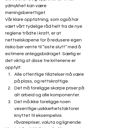
ydmykhet kan være 
meningsberettiget. 
Vår klare oppfatning, som også har 
vært vårt tydelige råd helt fra de nye 
reglene trådte i kraft, er at 
nettselskapene for å redusere egen 
risiko bør vente til “siste slutt” med å 
estimere anleggsbidraget. Særlig er 
det viktig at disse tre kriteriene er 
oppfylt:
Alle offentlige tillatelser må være 
på plass, og rettskraftige.
Det må foreligge skarpe priser på 
alt arbeid og alle komponenter.
Det må ikke foreligge noen 
vesentlige usikkerhetsfaktorer 
knyttet til eksempelvis 
råvarepriser, valuta og lignende.