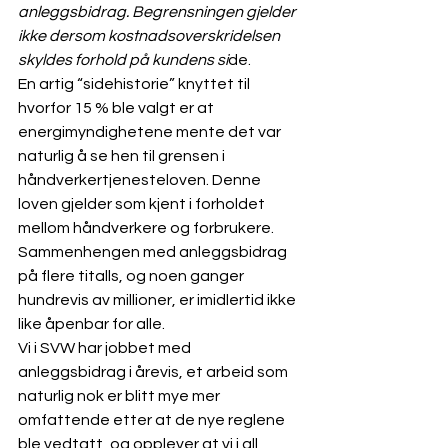
anleggsbidrag. Begrensningen gjelder 
ikke dersom kostnadsoverskridelsen 
skyldes forhold på kundens si
de.
En artig “sidehistorie” knyttet til 
hvorfor 15 % ble valgt er at 
energimyndighetene mente det var 
naturlig å se hen til grensen i 
håndverkertjenesteloven. Denne 
loven gjelder som kjent i forholdet 
mellom håndverkere og forbrukere. 
Sammenhengen med anleggsbidrag 
på flere titalls, og noen ganger 
hundrevis av millioner, er imidlertid ikke 
like åpenbar for alle.
Vi i SVW har jobbet med 
anleggsbidrag i årevis, et arbeid som 
naturlig nok er blitt mye mer 
omfattende etter at de nye reglene 
ble vedtatt, og opplever at vi i all 