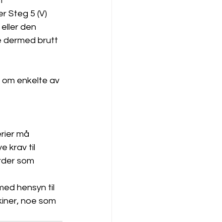
t 
r Steg 5 (V) 
 eller den 
 dermed brutt 
 om enkelte av 
rier må 
e krav til 
rder som 
ed hensyn til 
kiner, noe som 