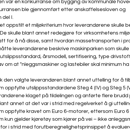
en var en konkurranse om bygging av kommunale hoved
urransen ble gjennomført etter anskaffelsesloven og 
 del I.
t oppstilt et miljøkriterium hvor leverandørene skulle bes
. De skulle blant annet redegjøre for virksomhetens miljøm
satt for å nå disse, samt hvordan massetransporten i pro
g måtte leverandørene beskrive maskinparken som skulle
tslippsstandard, årsmodell, sertifisering, type drivstoff
rav om at "
nleggsmaskiner og lastebiler skal minimum ha
k den valgte leverandøren blant annet uttelling for å til
 oppfylte utslippsstandardene Steg 4 (IV) og Steg 5 (V
randørene klaget på tildelingen og anførte flere brudd 
t annet at det var i strid med regelverket å gi uttellin
 oppfylte kravet om Euro 6-motorer, ettersom Euro 6 
 kun gjelder kjøretøy som kjører på vei – ikke anleggsm
for i strid med forutberegnelighetsprinsippet å evaluer