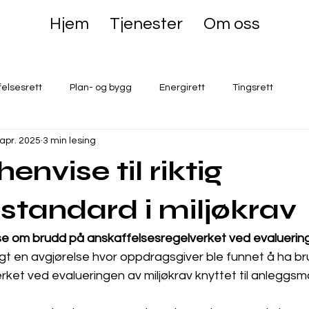
Hjem
Tjenester
Om oss
felsesrett
Plan- og bygg
Energirett
Tingsrett
 apr. 2025
3 min lesing
envise til riktig
sstandard i miljøkrav
 om brudd på anskaffelsesregelverket ved evaluering 
t en avgjørelse hvor oppdragsgiver ble funnet å ha bru
ket ved evalueringen av miljøkrav knyttet til anleggsm