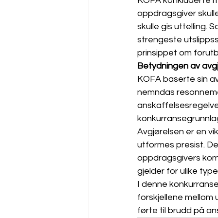
KOFA konkluderte me
oppdragsgiver skulle 
skulle gis uttelling.
strengeste utslipp
prinsippet om forutb
Betydningen av avg
KOFA baserte sin av
nemndas resonnement
anskaffelsesregelver
konkurransegrunnla
Avgjørelsen er en vi
utformes presist. Den 
oppdragsgivers kom
gjelder for ulike typ
I denne konkurransen
forskjellene mellom
førte til brudd på a