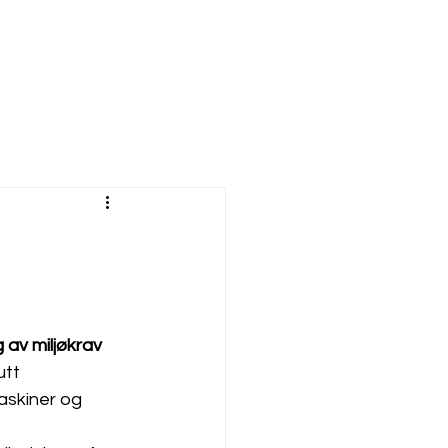
av miljøkrav
tt 
askiner og 