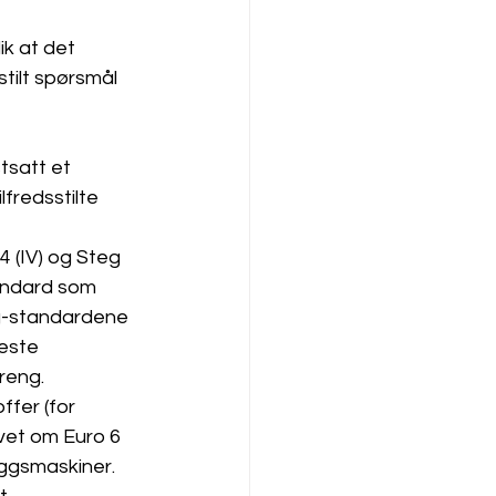
k at det 
tilt spørsmål 
tsatt et 
fredsstilte 
 (IV) og Steg 
andard som 
eg-standardene 
este 
reng.
fer (for 
vet om Euro 6 
leggsmaskiner.