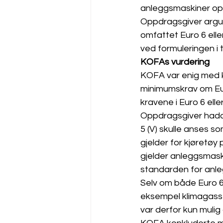
anleggsmaskiner opp
Oppdragsgiver argum
omfattet Euro 6 elle
ved formuleringen i 
KOFAs vurdering
KOFA var enig med k
minimumskrav om Eur
kravene i Euro 6 elle
Oppdragsgiver hadde
5 (V) skulle anses s
gjelder for kjøretøy
gjelder anleggsmask
standarden for anleg
Selv om både Euro 6 
eksempel klimagasser
var derfor kun mulig 