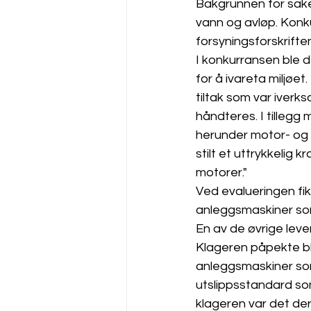
Bakgrunnen for sak
vann og avløp. Konk
forsyningsforskriften
I konkurransen ble de
for å ivareta miljøet
tiltak som var iverk
håndteres. I tilleg
herunder motor- og u
stilt et uttrykkelig k
motorer."
Ved evalueringen fik
anleggsmaskiner som
En av de øvrige leve
Klageren påpekte blan
anleggsmaskiner som
utslippsstandard som
klageren var det der