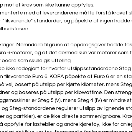
 mot et krav som ikke kunne oppfylles.
enterte med at leverandørene måtte forstå kravet sli
r "tilsvarende" standarder, og påpekte at ingen hadde s
tilbudsfasen.
lager. Nemnda la til grunn at oppdragsgiver hadde fas
o 6-motorer, og at det dermed kun var motorer som til
r bedre som skulle gis uttelling.
 ikke redegjort for hvorfor utslippsstandardene Steg 4
om tilsvarende Euro 6. KOFA påpekte at Euro 6 er en st
 på vei, basert på utslipp per kjørte kilometer, mens St
iner og baseres på utslipp per kilowattime. Den streng
gsmaskiner er Steg 5 (V), mens Steg 4 (IV) er mindre st
og Steg-standardene regulerer utslipp av lignende stof
 og partikler), er de ikke direkte sammenlignbare. Kra
å oppfylle for lastebiler og andre kjøretøy, ikke for an