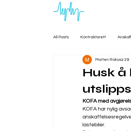
All Posts
Kontraktsrett
Anskaf
Morten Rokosz
29.
Husk å h
utslipp
KOFA med avgjørelse
KOFA har nylig avsag
anskaffelsesregelver
lastebiler.