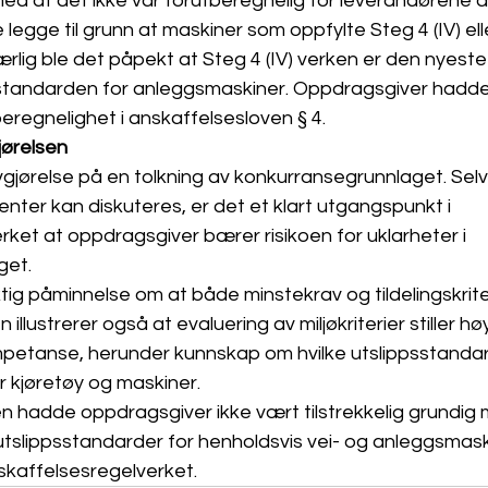
d at det ikke var forutberegnelig for leverandørene a
legge til grunn at maskiner som oppfylte Steg 4 (IV) elle
 Særlig ble det påpekt at Steg 4 (IV) verken er den nyeste
sstandarden for anleggsmaskiner. Oppdragsgiver hadde
eregnelighet i anskaffelsesloven § 4.
jørelsen
gjørelse på en tolkning av konkurransegrunnlaget. Selv
er kan diskuteres, er det et klart utgangspunkt i 
ket at oppdragsgiver bærer risikoen for uklarheter i 
get.
ktig påminnelse om at både minstekrav og tildelingskrite
illustrerer også at evaluering av miljøkriterier stiller høy
petanse, herunder kunnskap om hvilke utslippsstanda
er kjøretøy og maskiner.
 hadde oppdragsgiver ikke vært tilstrekkelig grundig m
 utslippsstandarder for henholdsvis vei- og anleggsmas
nskaffelsesregelverket.