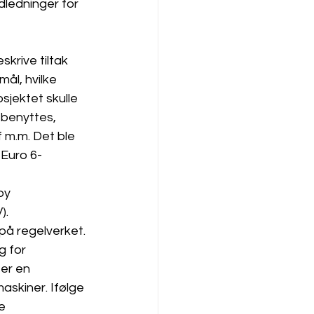
ledninger for 
krive tiltak 
ål, hvilke 
sjektet skulle 
 benyttes, 
 m.m. Det ble 
 Euro 6-
by 
).
på regelverket. 
g for 
er en 
askiner. Ifølge 
e 