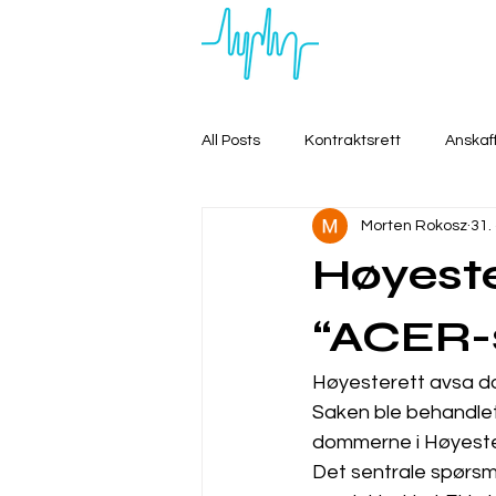
All Posts
Kontraktsrett
Anskaf
Morten Rokosz
31.
Høyeste
“ACER-
Høyesterett avsa do
Saken ble behandlet
dommerne i Høyestere
Det sentrale spørsmå