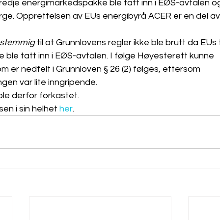
tredje energimarkedspakke ble tatt inn i EØS-avtalen 
rge. Opprettelsen av EUs energibyrå ACER er en del a
stemmig
 til at Grunnlovens regler ikke ble brutt da EUs 
ble tatt inn i EØS-avtalen. I følge Høyesterett kunne 
er nedfelt i Grunnloven § 26 (2) følges, ettersom 
en var lite inngripende. 
ble derfor forkastet.
en i sin helhet 
her
.