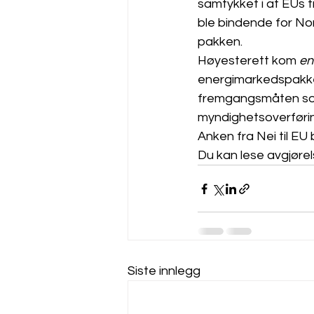
samtykket i at EUs 
ble bindende for No
pakken. 
Høyesterett kom 
en
energimarkedspakke 
fremgangsmåten som 
myndighetsoverføring
Anken fra Nei til EU 
Du kan lese avgjørels
Siste innlegg