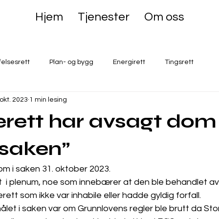
Hjem
Tjenester
Om oss
felsesrett
Plan- og bygg
Energirett
Tingsrett
 okt. 2023
1 min lesing
rett har avsagt dom 
saken”
m i saken 31. oktober 2023. 
  i plenum, noe som innebærer at den ble behandlet av 
tt som ikke var inhabile eller hadde gyldig forfall. 
let i saken var om Grunnlovens regler ble brutt da Stor