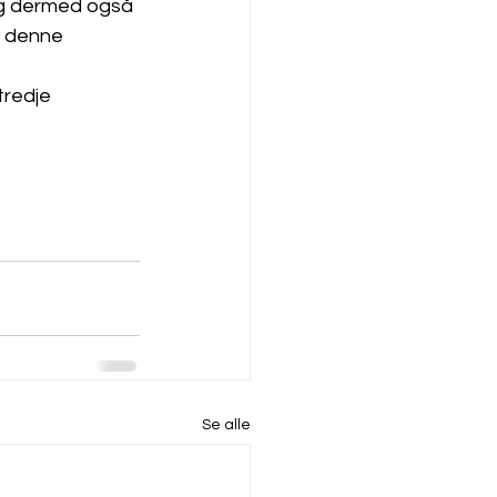
og dermed også 
v denne 
tredje 
Se alle