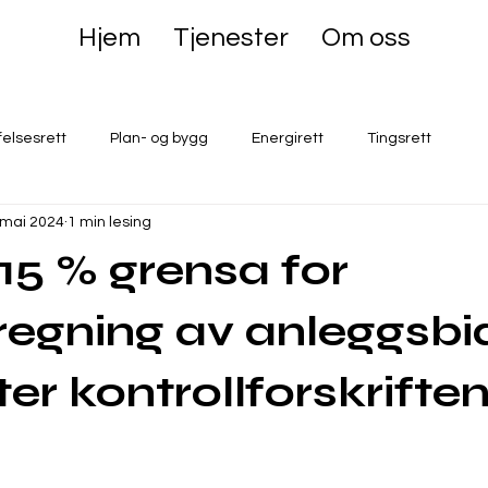
Hjem
Tjenester
Om oss
felsesrett
Plan- og bygg
Energirett
Tingsrett
 mai 2024
1 min lesing
 15 % grensa for
regning av anleggsbi
er kontrollforskriften