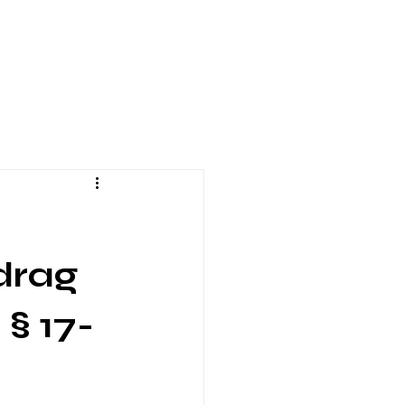
drag
 § 17-