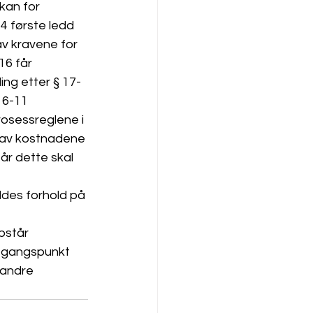
kan for 
4 første ledd 
v kravene for 
16 får 
ing etter § 17-
16-11 
rosessreglene i 
 av kostnadene 
r dette skal 
des forhold på 
pstår 
tgangspunkt 
 andre 