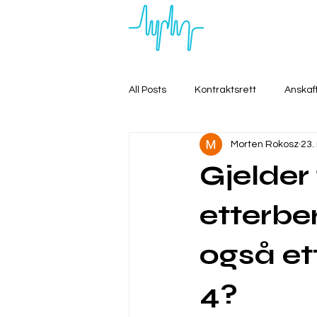
All Posts
Kontraktsrett
Anskaf
Morten Rokosz
23.
Gjelder
etterbe
også ett
4?