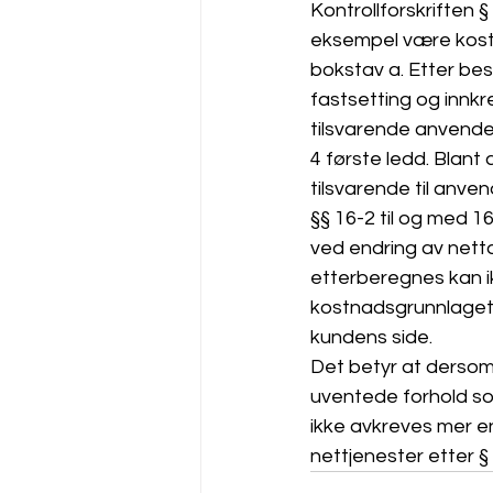
Kontrollforskriften §
eksempel være kostn
bokstav a. Etter bes
fastsetting og innkr
tilsvarende anvendel
4 første ledd. Blant
tilsvarende til anven
§§ 16-2 til og med 
ved endring av nett
etterberegnes kan i
kostnadsgrunnlaget 
kundens side.
Det betyr at dersom
uventede forhold s
ikke avkreves mer e
nettjenester etter § 