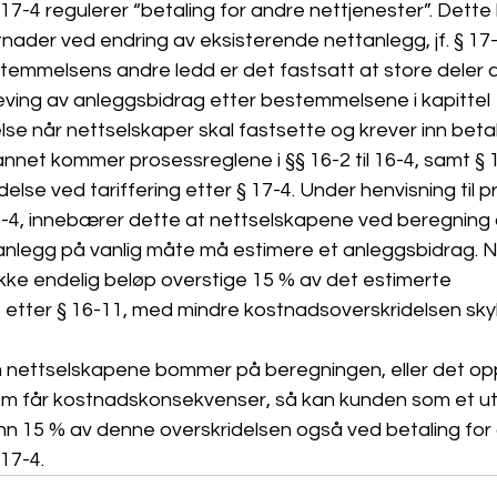
 17-4 regulerer “betaling for andre nettjenester”. Dette 
ader ved endring av eksisterende nettanlegg, jf. § 17-
temmelsens andre ledd er det fastsatt at store deler a
eving av anleggsbidrag etter bestemmelsene i kapittel 
se når nettselskaper skal fastsette og krever inn betal
 annet kommer prosessreglene i §§ 16-2 til 16-4, samt § 
delse ved tariffering etter § 17-4. Under henvisning til p
16-4, innebærer dette at nettselskapene ved beregning
anlegg på vanlig måte må estimere et anleggsbidrag. Nå
kke endelig beløp overstige 15 % av det estimerte 
etter § 16-11, med mindre kostnadsoverskridelsen skyl
 nettselskapene bommer på beregningen, eller det op
om får kostnadskonsekvenser, så kan kunden som et u
nn 15 % av denne overskridelsen også ved betaling for
17-4. 