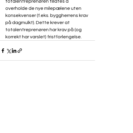
totalentreprenøren tillates å 
overholde de nye milepælene uten 
konsekvenser (f.eks. byggherrens krav 
på dagmulkt). Dette krever at 
totalentreprenøren har krav på (og 
korrekt har varslet) fristforlengelse. 
Se alle
Siste innlegg