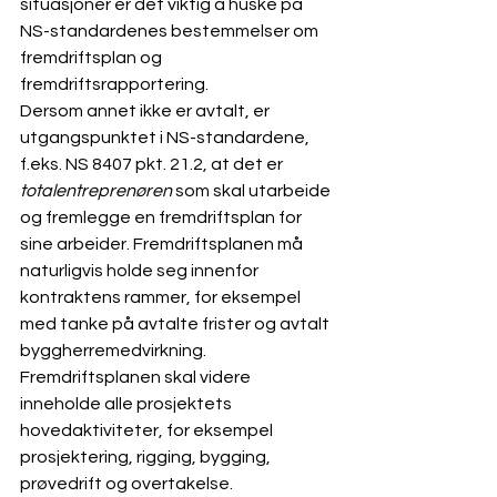
situasjoner er det viktig å huske på 
NS-standardenes bestemmelser om 
fremdriftsplan og 
fremdriftsrapportering. 
Dersom annet ikke er avtalt, er 
utgangspunktet i NS-standardene, 
f.eks. NS 8407 pkt. 21.2, at det er 
totalentreprenøren
 som skal utarbeide 
og fremlegge en fremdriftsplan for 
sine arbeider. Fremdriftsplanen må 
naturligvis holde seg innenfor 
kontraktens rammer, for eksempel 
med tanke på avtalte frister og avtalt 
byggherremedvirkning. 
Fremdriftsplanen skal videre 
inneholde alle prosjektets 
hovedaktiviteter, for eksempel 
prosjektering, rigging, bygging, 
prøvedrift og overtakelse. 