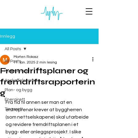
Innlegg
All Posts
Morten Rokosz
All Posts
11. jan. 2025
2 min lesing
Fremdriftsplaner og
Kontraktsrett
fremdriftsrapporterin
Anskaffelsesrett
Plan- og bygg
g
Energirett
Fra tid til annen ser man at en 
Tingsrett
entreprenør krever at byggherren 
(som nettselskapene) skal utarbeide 
og revidere fremdriftsplanen i et 
bygg- eller anleggsprosjekt. I slike 