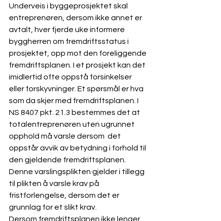
Underveis i byggeprosjektet skal 
entreprenøren, dersom ikke annet er 
avtalt, hver fjerde uke informere 
byggherren om fremdriftsstatus i 
prosjektet, opp mot den foreliggende 
fremdriftsplanen. I et prosjekt kan det 
imidlertid ofte oppstå forsinkelser 
eller forskyvninger. Et spørsmål er hva 
som da skjer med fremdriftsplanen. I 
NS 8407 pkt. 21.3 bestemmes det at 
totalentreprenøren uten ugrunnet 
opphold må varsle dersom  det 
oppstår avvik av betydning i forhold til 
den gjeldende fremdriftsplanen. 
Denne varslingsplikten gjelder i tillegg 
til plikten å varsle krav på 
fristforlengelse, dersom det er 
grunnlag for et slikt krav. 
Dersom fremdriftsplanen ikke lenger 