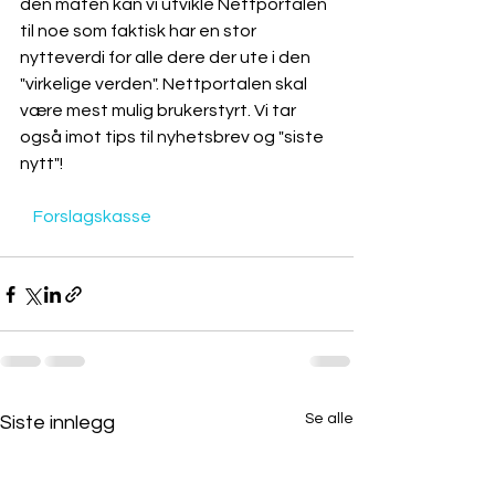
den måten kan vi utvikle Nettportalen 
til noe som faktisk har en stor 
nytteverdi for alle dere der ute i den 
"virkelige verden". Nettportalen skal 
være mest mulig brukerstyrt. Vi tar 
også imot tips til nyhetsbrev og "siste 
nytt"!
    Forslagskasse

Se alle
Siste innlegg