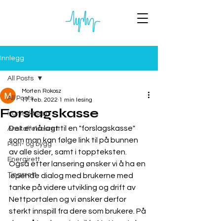
Innlegg
All Posts
Morten Rokosz
All Posts
17. feb. 2022
1 min lesing
Forslagskasse
Kontraktsrett
Det er nå lagt til en "forslagskasse" 
Anskaffelsesrett
som man kan følge link til på bunnen 
Plan- og bygg
av alle sider, samt i toppteksten. 
Energirett
Også etter lansering ønsker vi å ha en 
Tingsrett
løpende dialog med brukerne med 
tanke på videre utvikling og drift av 
Nettportalen og vi ønsker derfor 
sterkt innspill fra dere som brukere. På 